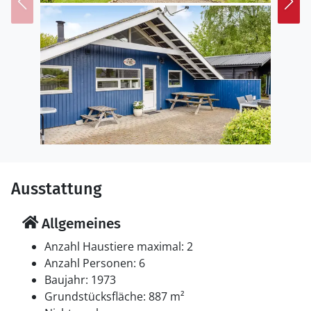
renoviert. Es ist erlaubt 2 Haustiere mitzubringen. In
der Ferienunterkunft ist eine energiesparende Luft zu
Luft Wärmepumpe installiert. Die Ferienunterkunft ist
mit Waschmaschine ausgestattet. Tiefkühlmöglichkeit
mit 60 Liter Nutzinhalt. Es gibt außerdem einen
Kaminofen. Für die jüngsten Feriengäste sind 2
Kinderhochstühle vorhanden.
Schlafverhältnisse
Die Schlafplätze verteilen sich auf 3 Schlafräume. 6
Schlafplätze in Doppelbetten. Ferner steht ein
Ausstattung
Kinderbett zur Verfügung.
Allgemeines
Multimedien
In der Ferienunterkunft gibt es 1 Fernseher mit Smart-
Anzahl Haustiere maximal: 2
TV.1 Chromecast. Radio. 1-3 dänische Fernsehsender.
Anzahl Personen: 6
1-3 schwedische Fernsehsender. 1-3 norwegische
Baujahr: 1973
Fernsehsender. Mindestens 4 deutsche
Grundstücksfläche: 887 m²