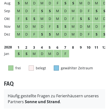
S
M
D
M
D
F
S
S
M
D
M
D
M
D
F
S
S
M
D
M
D
F
S
S
F
S
S
M
D
M
D
F
S
S
M
D
M
D
M
D
F
S
S
M
D
M
D
F
M
D
F
S
S
M
D
M
D
F
S
S
2028
1
2
3
4
5
6
7
8
9
10
11
12
S
S
M
D
M
D
F
frei
belegt
gewählter Zeitraum
FAQ
Häufig gestellte Fragen zu Ferienhäusern unseres
Partners
Sonne und Strand
.