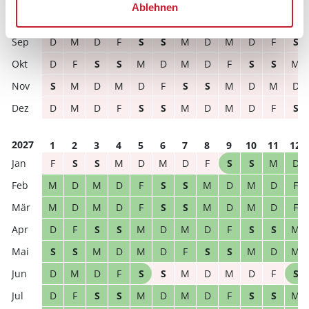
2026
1
2
3
4
5
6
7
8
9
10
11
12
Ablehnen
S
S
M
D
M
D
F
S
S
M
D
M
D
M
D
F
S
S
M
D
M
D
F
S
D
F
S
S
M
D
M
D
F
S
S
M
S
M
D
M
D
F
S
S
M
D
M
D
D
M
D
F
S
S
M
D
M
D
F
S
2027
1
2
3
4
5
6
7
8
9
10
11
12
F
S
S
M
D
M
D
F
S
S
M
D
M
D
M
D
F
S
S
M
D
M
D
F
M
D
M
D
F
S
S
M
D
M
D
F
D
F
S
S
M
D
M
D
F
S
S
M
S
S
M
D
M
D
F
S
S
M
D
M
D
M
D
F
S
S
M
D
M
D
F
S
D
F
S
S
M
D
M
D
F
S
S
M