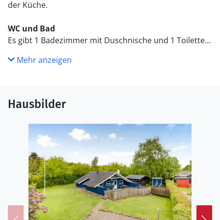
der Küche.
WC und Bad
Es gibt 1 Badezimmer mit Duschnische und 1 Toilette..
Fußbodenheizung in 1 Badezimmer.
Mehr anzeigen
Draußen
Die Ferienunterkunft liegt auf einem 887 m² großen
Gartengrundstück. Die Entfernung zum Meer beträgt
Hausbilder
250 m. Die nächste Einkaufsmöglichkeit liegt 2500 m
entfernt. Schaukel. Kinderspielhaus. Spielturm.
Rutsche. Es steht ein Grill zur Verfügung. Parkplatz auf
dem Grundstück.
Einrichtung
Das Ferienhaus eignet sich für 6 Personen. Die
Ferienunterkunft hat eine Wohnfläche von 72 m² und
wurde 1973 gebaut. 2023 wurde die Ferienunterkunft
renoviert. 2026 wurde die Ferienunterkunft teilweise