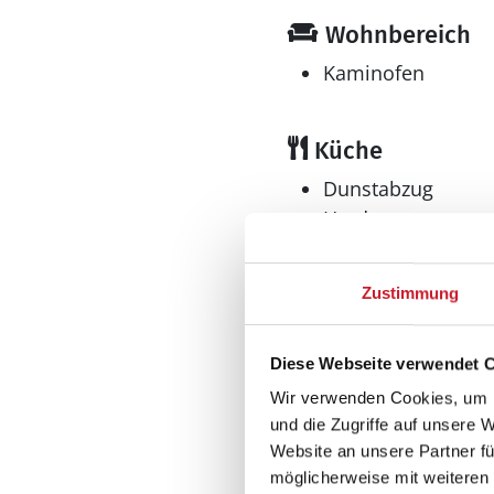
Wohnbereich
Kaminofen
Küche
Dunstabzug
Herd
Elektroherd mit Backof
Kaffeemaschine
Zustimmung
Kühlschrank
Mikrowelle
Tiefkühler: 70 l
Diese Webseite verwendet 
Tiefkühlschrank
Wir verwenden Cookies, um I
und die Zugriffe auf unsere 
Multimedia
Website an unsere Partner fü
Deutsches Fernse
möglicherweise mit weiteren