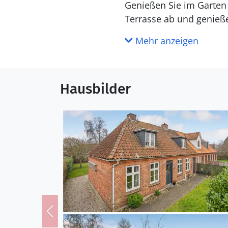
Genießen Sie im Garten 
Terrasse ab und genieß
Mehr anzeigen
Alle Annehmlichkeiten h
Nähe. Schlendern Sie z
und im Herbst und Frü
Hausbilder
Sie eine vielseitige Na
können.
An den Urlaub in diese