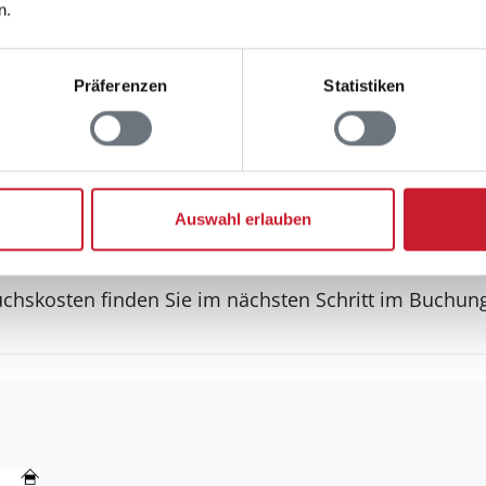
Grill
n.
Terrasse: 1
Präferenzen
Statistiken
 an Jugendgruppen
Auswahl erlauben
rauchskosten
uchskosten finden Sie im nächsten Schritt im Buchun