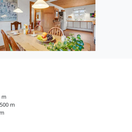
0 m
 500 m
 m