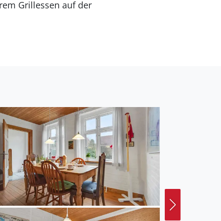
rem Grillessen auf der
borg in unmittelbarer
burgen bauen und baden
d um Sønderborg finden
dern und Fahrrad fahren
urück!