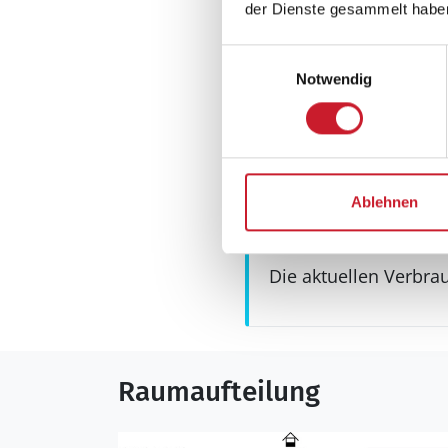
Internet
der Dienste gesammelt habe
WLAN
Einwilligungsauswahl
Sonstiges
Notwendig
Haustyp
Reihenhaus
Keine Vermietung
Ablehnen
Neben- und Verb
Die aktuellen Verbra
Raumaufteilung