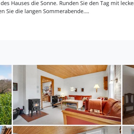
des Hauses die Sonne. Runden Sie den Tag mit lecke
en Sie die langen Sommerabende.
aben Sie dank der Lage des Hauses zentral in Sønder
um Strand, wo Sie im Sommer mit den Kleinen Sand
hling ausgedehnte Spaziergänge machen können. Run
tur mit Wald und Wiesengebieten, wo Si eherlrich wan
m schönen Ferienhaus denken Sie noch lange gerne z