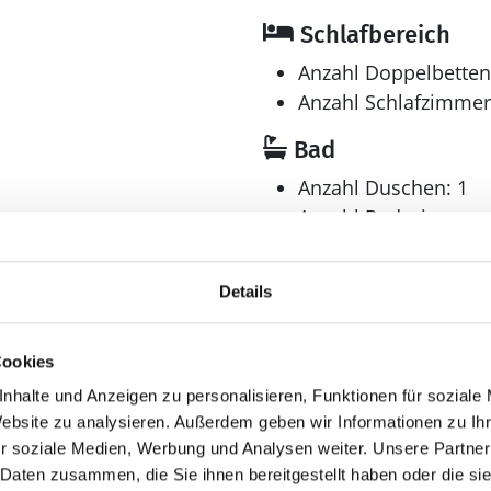
Schlafbereich
Anzahl Doppelbetten
Anzahl Schlafzimmer
Bad
Anzahl Duschen: 1
Anzahl Badezimmer:
en
Anzahl Toiletten: 2
Dusche
Details
Waschmaschine
Cookies
nhalte und Anzeigen zu personalisieren, Funktionen für soziale
Website zu analysieren. Außerdem geben wir Informationen zu I
Aussenbereich
r soziale Medien, Werbung und Analysen weiter. Unsere Partner
hen
Gartenmöbel
 Daten zusammen, die Sie ihnen bereitgestellt haben oder die s