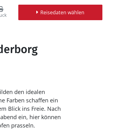
Reisedaten wählen
uck
nderborg
ilden den idealen
e Farben schaffen ein
 Blick ins Freie. Nach
eabend ein, hier können
fen prasseln.