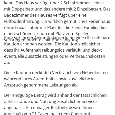
kann. Das Haus verfügt über 2 Schlafzimmer - eines
mit Doppelbett und das andere mit 2 Einzelbetten. Das
Badezimmer des Hauses verfügt über eine
Fußbodenheizung. Ein wirklich gemütliches Ferienhaus
ohne Luxus - aber mit Platz für die kleine Familie, die
einen schönen Urlaub mit Platz zum Spielen,
Kurz vor Ihrem Ankunftsdatum kann eine rückzahlbare
verbringen möchte. Inkl. Endreinigung
Kaution erhoben werden. Die Kaution stellt sicher,
dass Ihr Aufenthalt reibungslos verläuft, und deckt
eventuelle Zusatzleistungen oder Verbrauchskosten
ab.
Diese Kaution deckt den Verbrauch von Nebenkosten
während Ihres Aufenthalts sowie zusätzliche in
Anspruch genommene Leistungen ab.
Der endgültige Betrag wird anhand der tatsächlichen
Zählerstände und Nutzung zusätzlicher Services
angepasst. Ein etwaiger Restbetrag wird Ihnen
innerhalb von 21 Tagen nach dem Check-out