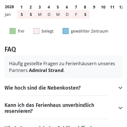
2028
1
2
3
4
5
6
7
8
9
10
11
12
S
S
M
D
M
D
F
S
frei
belegt
gewählter Zeitraum
FAQ
Häufig gestellte Fragen zu Ferienhäusern unseres
Partners
Admiral Strand
.
Wie hoch sind die Nebenkosten?
Kann ich das Ferienhaus unverbindlich
reservieren?