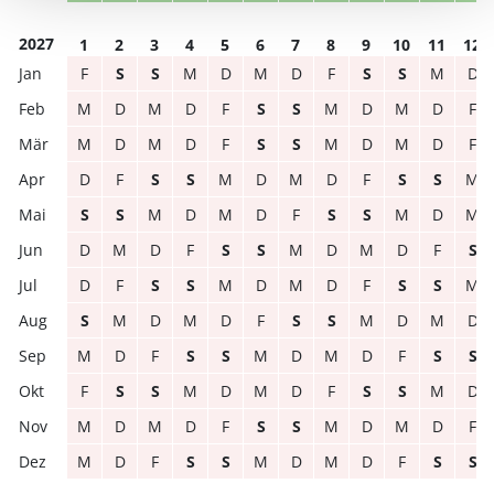
2027
1
2
3
4
5
6
7
8
9
10
11
12
F
S
S
M
D
M
D
F
S
S
M
D
M
D
M
D
F
S
S
M
D
M
D
F
M
D
M
D
F
S
S
M
D
M
D
F
D
F
S
S
M
D
M
D
F
S
S
M
S
S
M
D
M
D
F
S
S
M
D
M
D
M
D
F
S
S
M
D
M
D
F
S
D
F
S
S
M
D
M
D
F
S
S
M
S
M
D
M
D
F
S
S
M
D
M
D
M
D
F
S
S
M
D
M
D
F
S
S
F
S
S
M
D
M
D
F
S
S
M
D
M
D
M
D
F
S
S
M
D
M
D
F
M
D
F
S
S
M
D
M
D
F
S
S