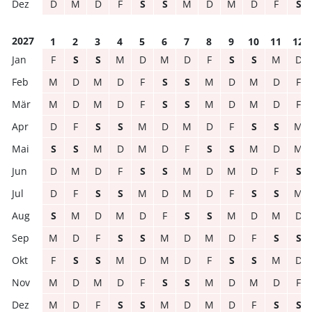
D
M
D
F
S
S
M
D
M
D
F
S
2027
1
2
3
4
5
6
7
8
9
10
11
12
F
S
S
M
D
M
D
F
S
S
M
D
M
D
M
D
F
S
S
M
D
M
D
F
M
D
M
D
F
S
S
M
D
M
D
F
D
F
S
S
M
D
M
D
F
S
S
M
S
S
M
D
M
D
F
S
S
M
D
M
D
M
D
F
S
S
M
D
M
D
F
S
D
F
S
S
M
D
M
D
F
S
S
M
S
M
D
M
D
F
S
S
M
D
M
D
M
D
F
S
S
M
D
M
D
F
S
S
F
S
S
M
D
M
D
F
S
S
M
D
M
D
M
D
F
S
S
M
D
M
D
F
M
D
F
S
S
M
D
M
D
F
S
S