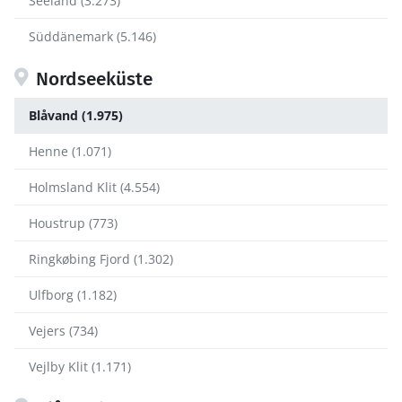
Seeland (3.273)
Süddänemark (5.146)
Nordseeküste
Blåvand (1.975)
Henne (1.071)
Holmsland Klit (4.554)
Houstrup (773)
Ringkøbing Fjord (1.302)
Ulfborg (1.182)
Vejers (734)
Vejlby Klit (1.171)