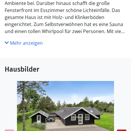
Ambiente bei. Darüber hinaus schafft die große
Fensterfront im Esszimmer schöne Lichteinfälle. Das
gesamte Haus ist mit Holz- und Klinkerböden
eingerichtet. Zum Selbstverwöhnen hat es eine Sauna
und einen tollen Whirlpool für zwei Personen. Mit vier
guten Schlafräumen und zwei Bädern eignet es sich
Mehr anzeigen
gut für zwei Familien. Draußen sind mehrere Terrassen
mit guten Windschutzmöglichkeiten. Wer an
Regentagen im Trockenen sitzen möchte, benutzt die
überdachte Terrasse. Der Rasen bietet gute
Hausbilder
Verhältnisse für Aktivitäten. Auf den Naturwegen ist es
nicht weit zur Stadt Blåvand, wo eine Vielzahl an
Delikatessen für jeden Geschmack auf Sie wartet.