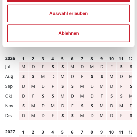
Hausbeschreibung und/oder der Ausstattung ergeben
können.
Auswahl erlauben
Reisedauer
Anzahl Reisende
Ablehnen
frei
belegt
gewählter Zeitraum
2026
1
2
3
4
5
6
7
8
9
10
11
12
M
D
F
S
S
M
D
M
D
F
S
S
S
S
M
D
M
D
F
S
S
M
D
M
D
M
D
F
S
S
M
D
M
D
F
S
D
F
S
S
M
D
M
D
F
S
S
M
S
M
D
M
D
F
S
S
M
D
M
D
D
M
D
F
S
S
M
D
M
D
F
S
2027
1
2
3
4
5
6
7
8
9
10
11
12