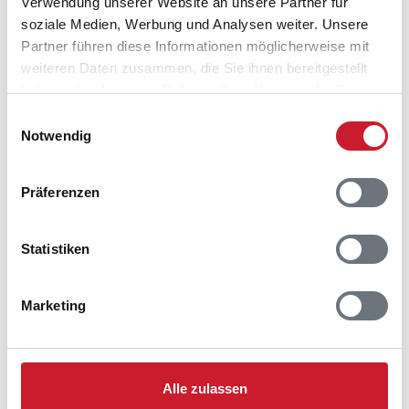
Verwendung unserer Website an unsere Partner für
soziale Medien, Werbung und Analysen weiter. Unsere
Partner führen diese Informationen möglicherweise mit
weiteren Daten zusammen, die Sie ihnen bereitgestellt
haben oder die sie im Rahmen Ihrer Nutzung der Dienste
gesammelt haben.
Einwilligungsauswahl
Notwendig
Präferenzen
Belegungskalender
Statistiken
Reisedauer auswählen
Anzahl Reisende auswählen
Marketing
Anreisetag im Belegungskalender anklicken
Sie bekommen Verfügbarkeit und Preis angezeigt
Bitte beachten Sie, dass sich bei Änderungen des
Alle zulassen
Reisezeitraumes auch Änderungen bei der