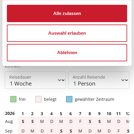
Reisedauer auswählen
Alle zulassen
Anzahl Reisende auswählen
Anreisetag im Belegungskalender anklicken
Sie bekommen Verfügbarkeit und Preis angezeigt
Auswahl erlauben
Bitte beachten Sie, dass sich bei Änderungen des
Ablehnen
Reisezeitraumes auch Änderungen bei der
Hausbeschreibung und/oder der Ausstattung ergeben
können.
Reisedauer
Anzahl Reisende
frei
belegt
gewählter Zeitraum
2026
1
2
3
4
5
6
7
8
9
10
11
12
S
S
M
D
M
D
F
S
S
M
D
M
D
M
D
F
S
S
M
D
M
D
F
S