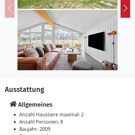
verspricht bereits der dänische Name traumhaftes
blaues Wasser. Aber um Ihr Ferienhaus herum finden
Sie mehr als nur blaues Wasser. Unberührte Natur,
traumhafte Heide- und Dünenlandschaften und
aufregende Freizeitaktivitäten. In nächster Umgebung
finden Sie einige Bunkerruinen, den westlichsten Punkt
Dänemarks, einen Golfklub und den Ho Fiskesö, wo Sie
angeln gehen können. Zudem gibt es auch einen Zoo
und eine Busstation, die Sie mit auf die Insel Langli
nimmt. Die Region Westjütland ist voller aufregender
Überraschungen, die darauf warten, von Ihnen
entdeckt zu werden.
Ausstattung
Allgemeines
Anzahl Haustiere maximal: 2
Anzahl Personen: 8
Baujahr: 2009