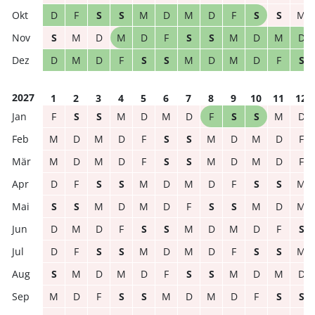
D
F
S
S
M
D
M
D
F
S
S
M
S
M
D
M
D
F
S
S
M
D
M
D
D
M
D
F
S
S
M
D
M
D
F
S
2027
1
2
3
4
5
6
7
8
9
10
11
12
F
S
S
M
D
M
D
F
S
S
M
D
M
D
M
D
F
S
S
M
D
M
D
F
M
D
M
D
F
S
S
M
D
M
D
F
D
F
S
S
M
D
M
D
F
S
S
M
S
S
M
D
M
D
F
S
S
M
D
M
D
M
D
F
S
S
M
D
M
D
F
S
D
F
S
S
M
D
M
D
F
S
S
M
S
M
D
M
D
F
S
S
M
D
M
D
M
D
F
S
S
M
D
M
D
F
S
S