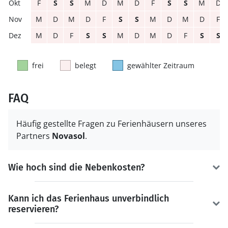
F
S
S
M
D
M
D
F
S
S
M
D
M
D
M
D
F
S
S
M
D
M
D
F
M
D
F
S
S
M
D
M
D
F
S
S
frei
belegt
gewählter Zeitraum
FAQ
Häufig gestellte Fragen zu Ferienhäusern unseres
Partners
Novasol
.
Wie hoch sind die Nebenkosten?
Kann ich das Ferienhaus unverbindlich
reservieren?