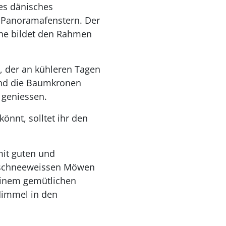
es dänisches
n Panoramafenstern. Der
che bildet den Rahmen
 der an kühleren Tagen
und die Baumkronen
 geniessen.
nnt, solltet ihr den
mit guten und
e schneeweissen Möwen
inem gemütlichen
Himmel in den