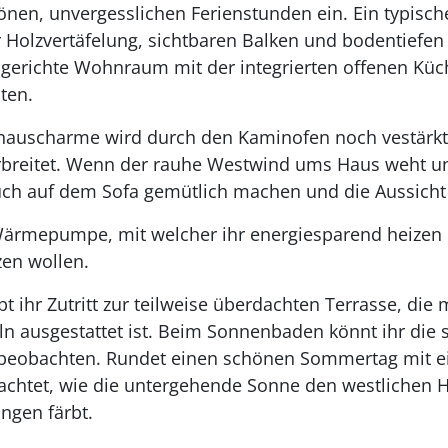
nen, unvergesslichen Ferienstunden ein. Ein typisch
 Holzvertäfelung, sichtbaren Balken und bodentiefe
ingerichte Wohnraum mit der integrierten offenen Kü
äten.
auscharme wird durch den Kaminofen noch vestärkt,
rbreitet. Wenn der rauhe Westwind ums Haus weht 
Euch auf dem Sofa gemütlich machen und die Aussicht
ärmepumpe, mit welcher ihr energiesparend heizen kö
zen wollen.
hr Zutritt zur teilweise überdachten Terrasse, die 
 ausgestattet ist. Beim Sonnenbaden könnt ihr di
beobachten. Rundet einen schönen Sommertag mit e
achtet, wie die untergehende Sonne den westlichen 
ngen färbt.