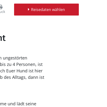
Reisedaten wählen
uck
ht
em ungestörten
is zu 4 Personen, ist
uch Euer Hund ist hier
 des Alltags, dann ist
rme und lädt seine