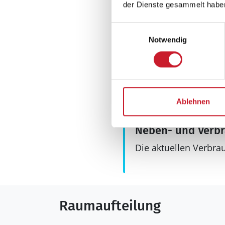
der Dienste gesammelt habe
Aussenbereich
Gartenmöbel
Einwilligungsauswahl
Grill
Notwendig
Terrasse: 1
Ablehnen
Neben- und Verb
Die aktuellen Verbra
Raumaufteilung