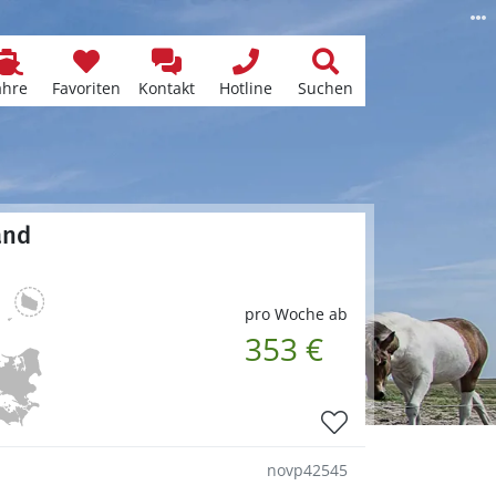
ähre
Favoriten
Kontakt
Hotline
Suchen
and
pro Woche ab
353 €
novp42545