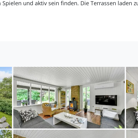
um Spielen und aktiv sein finden. Die Terrassen lade
önnen Sie die an der Küste vorhandenen, reichhaltige
h Blåvand und Vejers Strand. Fahren Sie auch in den
Natur.
iesem netten Ferienhaus im Urlaub so richtig gemütli