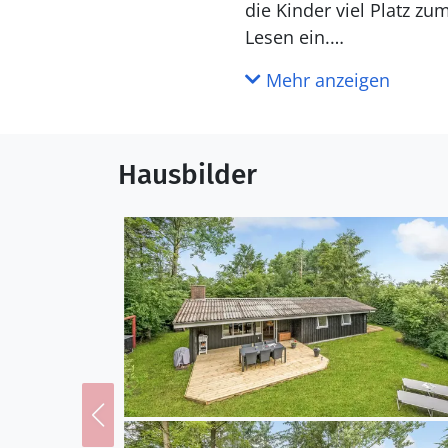
die Kinder viel Platz z
Lesen ein.
Mehr anzeigen
Mit einer Angellizenz k
Radwege bringen Sie nac
und erleben Sie schöne 
Hausbilder
Machen Sie es sich in d