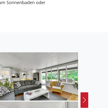
n zum Sonnenbaden oder
n Fischgründe nutzen.
 Wald Blåbjerg Plantage
ch.