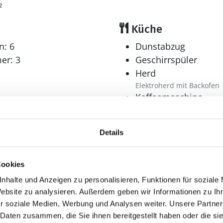
²
Küche
n: 6
Dunstabzug
er: 3
Geschirrspüler
Herd
Elektroherd mit Backofen
Kaffeemaschine
Kühlschrank
Mikrowelle
Details
Tiefkühler: 90 l
Tiefkühlschrank
Cookies
Multimedia
nhalte und Anzeigen zu personalisieren, Funktionen für soziale
r: 1
Deutsches Fernsehe
Website zu analysieren. Außerdem geben wir Informationen zu I
Internet
r soziale Medien, Werbung und Analysen weiter. Unsere Partner
WLAN
 Daten zusammen, die Sie ihnen bereitgestellt haben oder die s