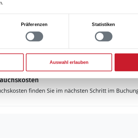
n.
Sonstiges
Fußbodenheizung
Teilweise Fussbodenheiz
Präferenzen
Statistiken
Haustyp
Ferienhaus
Keine Vermietung a
Wärmepumpe
Auswahl erlauben
rauchskosten
uchskosten finden Sie im nächsten Schritt im Buchun