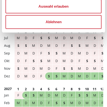
Reisedauer
Anzahl Reisende
Auswahl erlauben
frei
belegt
gewählter Zeitraum
Ablehnen
2026
1
2
3
4
5
6
7
8
9
10
11
12
M
D
F
S
S
M
D
M
D
F
S
S
S
S
M
D
M
D
F
S
S
M
D
M
D
M
D
F
S
S
M
D
M
D
F
S
D
F
S
S
M
D
M
D
F
S
S
M
S
M
D
M
D
F
S
S
M
D
M
D
D
M
D
F
S
S
M
D
M
D
F
S
2027
1
2
3
4
5
6
7
8
9
10
11
12
F
S
S
M
D
M
D
F
S
S
M
D
M
D
M
D
F
S
S
M
D
M
D
F