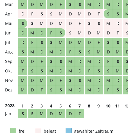
M
D
M
D
F
S
S
M
D
M
D
F
D
F
S
S
M
D
M
D
F
S
S
M
S
S
M
D
M
D
F
S
S
M
D
M
D
M
D
F
S
S
M
D
M
D
F
S
D
F
S
S
M
D
M
D
F
S
S
M
S
M
D
M
D
F
S
S
M
D
M
D
M
D
F
S
S
M
D
M
D
F
S
S
F
S
S
M
D
M
D
F
S
S
M
D
M
D
M
D
F
S
S
M
D
M
D
F
M
D
F
S
S
M
D
M
D
F
S
S
2028
1
2
3
4
5
6
7
8
9
10
11
12
S
S
M
D
M
D
F
frei
belegt
gewählter Zeitraum