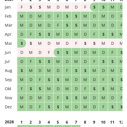
F
S
S
M
D
M
D
F
S
S
M
D
M
D
M
D
F
S
S
M
D
M
D
F
M
D
M
D
F
S
S
M
D
M
D
F
D
F
S
S
M
D
M
D
F
S
S
M
S
S
M
D
M
D
F
S
S
M
D
M
D
M
D
F
S
S
M
D
M
D
F
S
D
F
S
S
M
D
M
D
F
S
S
M
S
M
D
M
D
F
S
S
M
D
M
D
M
D
F
S
S
M
D
M
D
F
S
S
F
S
S
M
D
M
D
F
S
S
M
D
M
D
M
D
F
S
S
M
D
M
D
F
M
D
F
S
S
M
D
M
D
F
S
S
2028
1
2
3
4
5
6
7
8
9
10
11
12