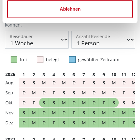
Bitte beachten Sie, dass sich bei Änderungen des
Ablehnen
Reisezeitraumes auch Änderungen bei der
Hausbeschreibung und/oder der Ausstattung ergeben
können.
Reisedauer
Anzahl Reisende
frei
belegt
gewählter Zeitraum
2026
1
2
3
4
5
6
7
8
9
10
11
12
S
S
M
D
M
D
F
S
S
M
D
M
D
M
D
F
S
S
M
D
M
D
F
S
D
F
S
S
M
D
M
D
F
S
S
M
S
M
D
M
D
F
S
S
M
D
M
D
D
M
D
F
S
S
M
D
M
D
F
S
2027
1
2
3
4
5
6
7
8
9
10
11
12