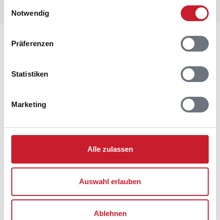
gesammelt haben.
Einwilligungsauswahl
Notwendig
Lageplan
Präferenzen
Adresse
Statistiken
Ferienhaus 06157
Helmvej 19
Rindby
Marketing
6720 Fanø
Alle zulassen
Auswahl erlauben
Ablehnen