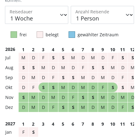
können.
Reisedauer
Anzahl Reisende
frei
belegt
gewählter Zeitraum
2026
1
2
3
4
5
6
7
8
9
10
11
12
M
D
F
S
S
M
D
M
D
F
S
S
S
S
M
D
M
D
F
S
S
M
D
M
D
M
D
F
S
S
M
D
M
D
F
S
D
F
S
S
M
D
M
D
F
S
S
M
S
M
D
M
D
F
S
S
M
D
M
D
D
M
D
F
S
S
M
D
M
D
F
S
2027
1
2
3
4
5
6
7
8
9
10
11
12
F
S