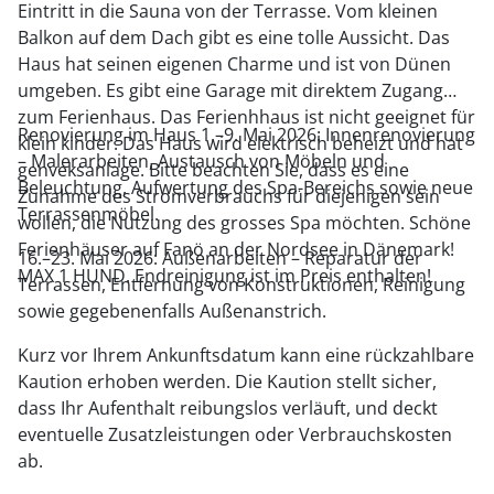
Eintritt in die Sauna von der Terrasse. Vom kleinen
Balkon auf dem Dach gibt es eine tolle Aussicht. Das
Haus hat seinen eigenen Charme und ist von Dünen
umgeben. Es gibt eine Garage mit direktem Zugang
zum Ferienhaus. Das Ferienhhaus ist nicht geeignet für
Renovierung im Haus 1.–9. Mai 2026: Innenrenovierung
klein kinder. Das Haus wird elektrisch beheizt und hat
– Malerarbeiten, Austausch von Möbeln und
genveksanlage. Bitte beachten Sie, dass es eine
Beleuchtung, Aufwertung des Spa-Bereichs sowie neue
Zunahme des Stromverbrauchs für diejenigen sein
Terrassenmöbel.
wollen, die Nutzung des grosses Spa möchten. Schöne
Ferienhäuser auf Fanö an der Nordsee in Dänemark!
16.–23. Mai 2026: Außenarbeiten – Reparatur der
MAX 1 HUND. Endreinigung ist im Preis enthalten!
Terrassen, Entfernung von Konstruktionen, Reinigung
sowie gegebenenfalls Außenanstrich.
Kurz vor Ihrem Ankunftsdatum kann eine rückzahlbare
Kaution erhoben werden. Die Kaution stellt sicher,
dass Ihr Aufenthalt reibungslos verläuft, und deckt
eventuelle Zusatzleistungen oder Verbrauchskosten
ab.