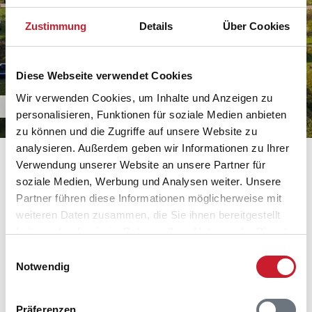
Zustimmung
Details
Über Cookies
Diese Webseite verwendet Cookies
Wir verwenden Cookies, um Inhalte und Anzeigen zu
Urlaub im Ferienhaus in Rindby
personalisieren, Funktionen für soziale Medien anbieten
zu können und die Zugriffe auf unsere Website zu
analysieren. Außerdem geben wir Informationen zu Ihrer
Verwendung unserer Website an unsere Partner für
Der Strand von Rindby
soziale Medien, Werbung und Analysen weiter. Unsere
Partner führen diese Informationen möglicherweise mit
Der Strand von Rindby hat eine Länge von 18
weiteren Daten zusammen, die Sie ihnen bereitgestellt
Kilometer. Er besteht aus weißem Sand und wird von
haben oder die sie im Rahmen Ihrer Nutzung der Dienste
verschiedenen Dünen geschützt. Er ist mit der blauen
gesammelt haben.
Einwilligungsauswahl
Flagge für seine Sauberkeit ausgezeichnet. Mit etwas
Notwendig
Glück können Sie am Strand
auch Bernstein finden
.
Ausflüge in die Natur
Präferenzen