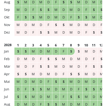
S
M
D
M
D
F
S
S
M
D
M
D
M
D
F
S
S
M
D
M
D
F
S
S
F
S
S
M
D
M
D
F
S
S
M
D
M
D
M
D
F
S
S
M
D
M
D
F
M
D
F
S
S
M
D
M
D
F
S
S
2028
1
2
3
4
5
6
7
8
9
10
11
12
S
S
M
D
M
D
F
S
S
M
D
M
D
M
D
F
S
S
M
D
M
D
F
S
M
D
F
S
S
M
D
M
D
F
S
S
S
S
M
D
M
D
F
S
S
M
D
M
M
D
M
D
F
S
S
M
D
M
D
F
D
F
S
S
M
D
M
D
F
S
S
M
S
S
M
D
M
D
F
S
S
M
D
M
D
M
D
F
S
S
M
D
M
D
F
S