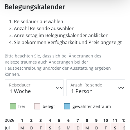
Belegungskalender
Reisedauer auswählen
Anzahl Reisende auswählen
Anreisetag im Belegungskalender anklicken
Sie bekommen Verfügbarkeit und Preis angezeigt
Bitte beachten Sie, dass sich bei Änderungen des
Reisezeitraumes auch Änderungen bei der
Hausbeschreibung und/oder der Ausstattung ergeben
können.
Reisedauer
Anzahl Reisende
frei
belegt
gewählter Zeitraum
2026
1
2
3
4
5
6
7
8
9
10
11
12
M
D
F
S
S
M
D
M
D
F
S
S