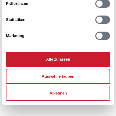
Rindby
Präferenzen
6720 Fanø
Statistiken
Marketing
Alle zulassen
Auswahl erlauben
Ablehnen