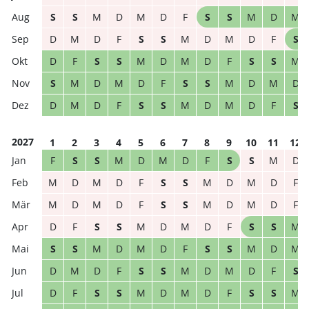
S
S
M
D
M
D
F
S
S
M
D
M
D
M
D
F
S
S
M
D
M
D
F
S
D
F
S
S
M
D
M
D
F
S
S
M
S
M
D
M
D
F
S
S
M
D
M
D
D
M
D
F
S
S
M
D
M
D
F
S
2027
1
2
3
4
5
6
7
8
9
10
11
12
F
S
S
M
D
M
D
F
S
S
M
D
M
D
M
D
F
S
S
M
D
M
D
F
M
D
M
D
F
S
S
M
D
M
D
F
D
F
S
S
M
D
M
D
F
S
S
M
S
S
M
D
M
D
F
S
S
M
D
M
D
M
D
F
S
S
M
D
M
D
F
S
D
F
S
S
M
D
M
D
F
S
S
M