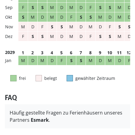
F
S
S
M
D
M
D
F
S
S
M
D
S
M
D
M
D
F
S
S
M
D
M
D
M
D
F
S
S
M
D
M
D
F
S
S
F
S
S
M
D
M
D
F
S
S
M
D
2029
1
2
3
4
5
6
7
8
9
10
11
12
M
D
M
D
F
S
S
M
D
M
D
F
frei
belegt
gewählter Zeitraum
FAQ
Häufig gestellte Fragen zu Ferienhäusern unseres
Partners
Esmark
.