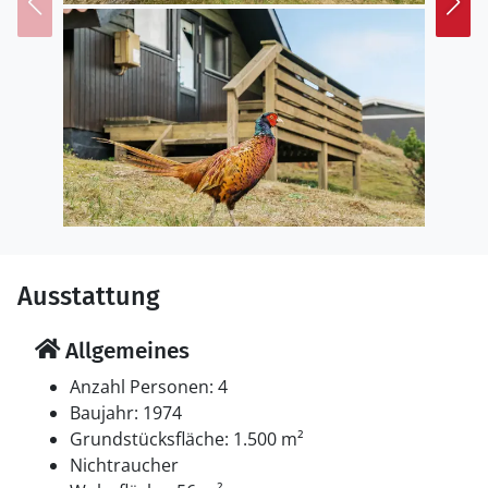
Die Schlafplätze verteilen sich auf 2 Schlafräume. 2
Schlafplätze in einem Doppelbett.1 Schlafplatz in
einem Einzelbett.1 Schlafplatz in einem Etagenbett.
Multimedien
In der Ferienunterkunft gibt es einen Fernseher. Radio.
CD-Player. 1-3 dänische Fernsehsender. Mindestens 4
deutsche Fernsehsender. Es steht kabellose
Internetverbindung zur Verfügung.
Ausstattung
Allgemeines
Anzahl Personen: 4
Baujahr: 1974
Grundstücksfläche: 1.500 m²
Nichtraucher