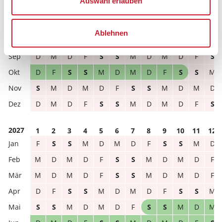
Auswahl erlauben
frei
belegt
gewählter Zeitraum
2026
1
2
3
4
5
6
7
8
9
10
11
12
Ablehnen
S
S
M
D
M
D
F
S
S
M
D
M
D
M
D
F
S
S
M
D
M
D
F
S
D
F
S
S
M
D
M
D
F
S
S
M
S
M
D
M
D
F
S
S
M
D
M
D
D
M
D
F
S
S
M
D
M
D
F
S
2027
1
2
3
4
5
6
7
8
9
10
11
12
F
S
S
M
D
M
D
F
S
S
M
D
M
D
M
D
F
S
S
M
D
M
D
F
M
D
M
D
F
S
S
M
D
M
D
F
D
F
S
S
M
D
M
D
F
S
S
M
S
S
M
D
M
D
F
S
S
M
D
M