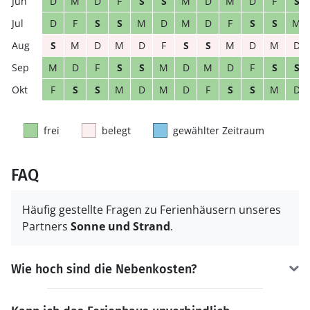
D
M
D
F
S
S
M
D
M
D
F
S
D
F
S
S
M
D
M
D
F
S
S
M
S
M
D
M
D
F
S
S
M
D
M
D
M
D
F
S
S
M
D
M
D
F
S
S
F
S
S
M
D
M
D
F
S
S
M
D
frei
belegt
gewählter Zeitraum
FAQ
Häufig gestellte Fragen zu Ferienhäusern unseres
Partners
Sonne und Strand
.
Wie hoch sind die Nebenkosten?