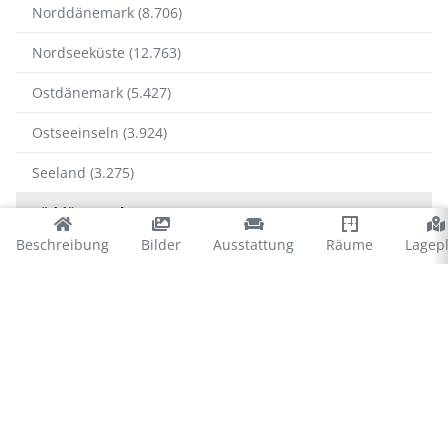
Norddänemark (8.706)
Nordseeküste (12.763)
Ostdänemark (5.427)
Ostseeinseln (3.924)
Seeland (3.275)
Süddänemark (5.145)
Beschreibung
Bilder
Ausstattung
Räume
Lagep
Süddänemark
Alsen (627)
Fanø (634)
Rømø (1.491)
Südjütland (2.393)