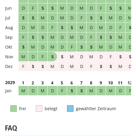
D
F
S
S
M
D
M
D
F
S
S
M
S
S
M
D
M
D
F
S
S
M
D
M
D
M
D
F
S
S
M
D
M
D
F
S
F
S
S
M
D
M
D
F
S
S
M
D
S
M
D
M
D
F
S
S
M
D
M
D
M
D
F
S
S
M
D
M
D
F
S
S
F
S
S
M
D
M
D
F
S
S
M
D
2029
1
2
3
4
5
6
7
8
9
10
11
12
M
D
M
D
F
S
S
M
D
M
D
F
frei
belegt
gewählter Zeitraum
FAQ