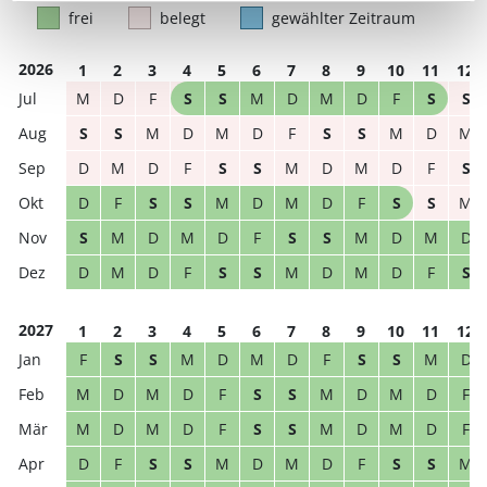
frei
belegt
gewählter Zeitraum
2026
1
2
3
4
5
6
7
8
9
10
11
12
M
D
F
S
S
M
D
M
D
F
S
S
S
S
M
D
M
D
F
S
S
M
D
M
D
M
D
F
S
S
M
D
M
D
F
S
D
F
S
S
M
D
M
D
F
S
S
M
S
M
D
M
D
F
S
S
M
D
M
D
D
M
D
F
S
S
M
D
M
D
F
S
2027
1
2
3
4
5
6
7
8
9
10
11
12
F
S
S
M
D
M
D
F
S
S
M
D
M
D
M
D
F
S
S
M
D
M
D
F
M
D
M
D
F
S
S
M
D
M
D
F
D
F
S
S
M
D
M
D
F
S
S
M