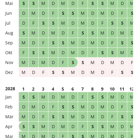
S
S
M
D
M
D
F
S
S
M
D
M
D
M
D
F
S
S
M
D
M
D
F
S
D
F
S
S
M
D
M
D
F
S
S
M
S
M
D
M
D
F
S
S
M
D
M
D
M
D
F
S
S
M
D
M
D
F
S
S
F
S
S
M
D
M
D
F
S
S
M
D
M
D
M
D
F
S
S
M
D
M
D
F
M
D
F
S
S
M
D
M
D
F
S
S
2028
1
2
3
4
5
6
7
8
9
10
11
12
S
S
M
D
M
D
F
S
S
M
D
M
D
M
D
F
S
S
M
D
M
D
F
S
M
D
F
S
S
M
D
M
D
F
S
S
S
S
M
D
M
D
F
S
S
M
D
M
M
D
M
D
F
S
S
M
D
M
D
F