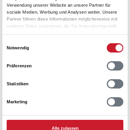
Verwendung unserer Website an unsere Partner für
6960 Hvide Sande
soziale Medien, Werbung und Analysen weiter. Unsere
Partner führen diese Informationen möglicherweise mit
weiteren Daten zusammen, die Sie ihnen bereitgestellt
haben oder die sie im Rahmen Ihrer Nutzung der Dienste
gesammelt haben.
Einwilligungsauswahl
Notwendig
Präferenzen
Statistiken
Marketing
Alle zulassen