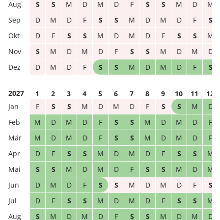
S
S
M
D
M
D
F
S
S
M
D
M
D
M
D
F
S
S
M
D
M
D
F
S
D
F
S
S
M
D
M
D
F
S
S
M
S
M
D
M
D
F
S
S
M
D
M
D
D
M
D
F
S
S
M
D
M
D
F
S
2027
1
2
3
4
5
6
7
8
9
10
11
12
F
S
S
M
D
M
D
F
S
S
M
D
M
D
M
D
F
S
S
M
D
M
D
F
M
D
M
D
F
S
S
M
D
M
D
F
D
F
S
S
M
D
M
D
F
S
S
M
S
S
M
D
M
D
F
S
S
M
D
M
D
M
D
F
S
S
M
D
M
D
F
S
D
F
S
S
M
D
M
D
F
S
S
M
S
M
D
M
D
F
S
S
M
D
M
D