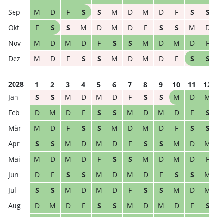
M
D
F
S
S
M
D
M
D
F
S
S
F
S
S
M
D
M
D
F
S
S
M
D
M
D
M
D
F
S
S
M
D
M
D
F
M
D
F
S
S
M
D
M
D
F
S
S
2028
1
2
3
4
5
6
7
8
9
10
11
12
S
S
M
D
M
D
F
S
S
M
D
M
D
M
D
F
S
S
M
D
M
D
F
S
M
D
F
S
S
M
D
M
D
F
S
S
S
S
M
D
M
D
F
S
S
M
D
M
M
D
M
D
F
S
S
M
D
M
D
F
D
F
S
S
M
D
M
D
F
S
S
M
S
S
M
D
M
D
F
S
S
M
D
M
D
M
D
F
S
S
M
D
M
D
F
S