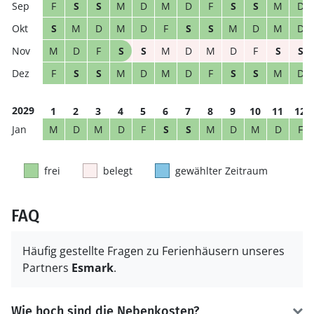
F
S
S
M
D
M
D
F
S
S
M
D
S
M
D
M
D
F
S
S
M
D
M
D
M
D
F
S
S
M
D
M
D
F
S
S
F
S
S
M
D
M
D
F
S
S
M
D
2029
1
2
3
4
5
6
7
8
9
10
11
12
M
D
M
D
F
S
S
M
D
M
D
F
frei
belegt
gewählter Zeitraum
FAQ
Häufig gestellte Fragen zu Ferienhäusern unseres
Partners
Esmark
.
Wie hoch sind die Nebenkosten?