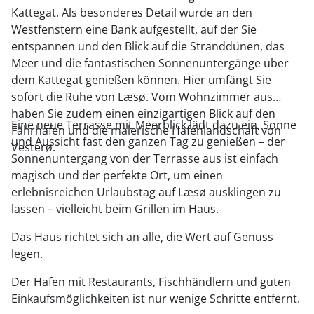
Kattegat. Als besonderes Detail wurde an den
Westfenstern eine Bank aufgestellt, auf der Sie
entspannen und den Blick auf die Stranddünen, das
Meer und die fantastischen Sonnenuntergänge über
dem Kattegat genießen können. Hier umfängt Sie
sofort die Ruhe von Læsø. Vom Wohnzimmer aus
haben Sie zudem einen einzigartigen Blick auf den
Eine neue Terrasse mit Meerblick lädt dazu ein, Sonne
Fährhafen und die malerische Hafenlandschaft von
und Aussicht fast den ganzen Tag zu genießen – der
Vesterø.
Sonnenuntergang von der Terrasse aus ist einfach
magisch und der perfekte Ort, um einen
erlebnisreichen Urlaubstag auf Læsø ausklingen zu
lassen – vielleicht beim Grillen im Haus.
Das Haus richtet sich an alle, die Wert auf Genuss
legen.
Der Hafen mit Restaurants, Fischhändlern und guten
Einkaufsmöglichkeiten ist nur wenige Schritte entfernt.