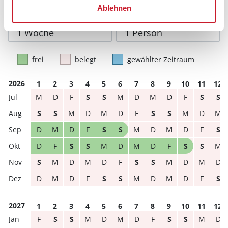
können.
Ablehnen
Reisedauer
Anzahl Reisende
frei
belegt
gewählter Zeitraum
2026
1
2
3
4
5
6
7
8
9
10
11
12
M
D
F
S
S
M
D
M
D
F
S
S
S
S
M
D
M
D
F
S
S
M
D
M
D
M
D
F
S
S
M
D
M
D
F
S
D
F
S
S
M
D
M
D
F
S
S
M
S
M
D
M
D
F
S
S
M
D
M
D
D
M
D
F
S
S
M
D
M
D
F
S
2027
1
2
3
4
5
6
7
8
9
10
11
12
F
S
S
M
D
M
D
F
S
S
M
D