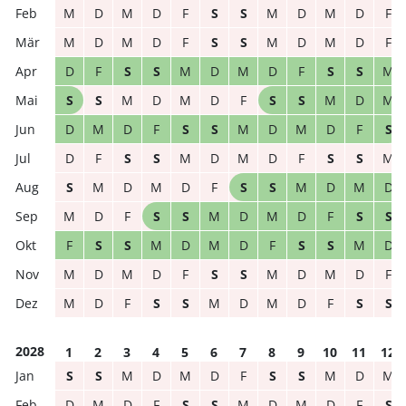
M
D
M
D
F
S
S
M
D
M
D
F
M
D
M
D
F
S
S
M
D
M
D
F
D
F
S
S
M
D
M
D
F
S
S
M
S
S
M
D
M
D
F
S
S
M
D
M
D
M
D
F
S
S
M
D
M
D
F
S
D
F
S
S
M
D
M
D
F
S
S
M
S
M
D
M
D
F
S
S
M
D
M
D
M
D
F
S
S
M
D
M
D
F
S
S
F
S
S
M
D
M
D
F
S
S
M
D
M
D
M
D
F
S
S
M
D
M
D
F
M
D
F
S
S
M
D
M
D
F
S
S
2028
1
2
3
4
5
6
7
8
9
10
11
12
S
S
M
D
M
D
F
S
S
M
D
M
D
M
D
F
S
S
M
D
M
D
F
S