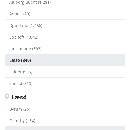
Aalborg Bucht (1.281)
Anholt (20)
Djursland (1.466)
Ebeltoft (1.042)
Juelsminde (392)
Læsø (340)
Odder (585)
Samsø (313)
Læsø
Byrum (26)
Østerby (154)