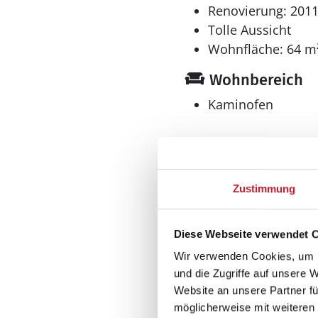
Renovierung: 201
Tolle Aussicht
Wohnfläche: 64 m
Wohnbereich
Kaminofen
Küche
Zustimmung
Gefrierschrank l
Geschirrspüler
Diese Webseite verwendet 
Kühlschrank
Mikrowelle
Wir verwenden Cookies, um I
und die Zugriffe auf unsere 
Multimedia
Website an unsere Partner fü
möglicherweise mit weiteren
Deutsches Fernse