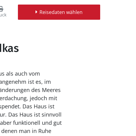
Reisedaten wählen
uck
dkas
us als auch vom
ränderungen des Meeres
berdachung, jedoch mit
s Haus ist
voll
aber funktionell und gut