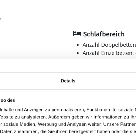
1
²
Schlafbereich
Anzahl Doppelbetten
Anzahl Einzelbetten: 
Anzahl Schlafzimmer
Bad
Details
Anzahl Badezimmer:
Anzahl Toiletten: 1
Cookies
nhalte und Anzeigen zu personalisieren, Funktionen für soziale
Website zu analysieren. Außerdem geben wir Informationen zu I
Aussenbereich
r soziale Medien, Werbung und Analysen weiter. Unsere Partner
 Daten zusammen, die Sie ihnen bereitgestellt haben oder die s
hen
Grill