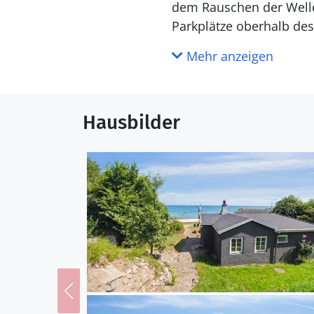
dem Rauschen der Welle
Parkplätze oberhalb de
dem Stien parken - eine
Mehr anzeigen
Küche
Die Küche ist mit Kühlschrank ausgestattet. Außerdem gibt es 4 elektrische Kochplatten, Umluftofen,
Hausbilder
Mikrowelle sowie Geschi
WC und Bad
Es gibt 1 Badezimmer mi
Draußen
Die Ferienunterkunft li
beträgt 10 m. Die nächst
Es steht ein Grill zur V
Einrichtung