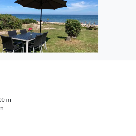
ohnfläche von 64 m² und
ie Ferienunterkunft
t ist mit
mit 30 Liter Nutzinhalt.
pelbett. 4 Schlafplätze
nsehsender. Mindestens 4
000 m
g.
 m