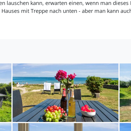
n lauschen kann, erwarten einen, wenn man dieses F
s Hauses mit Treppe nach unten - aber man kann auc
r kleinen Ferienhausstraße, die zum Haus führt.
rrspüler.
t Dusche und 1 Toilette.
egt auf einem 1400 m² großen Naturgrundstück. Die 
e Einkaufsmöglichkeit liegt 1000 m entfernt. Zutritt 
erfügung. Parkplatz auf dem Grundstück.