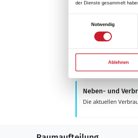
der Dienste gesammelt habe
> 3 deutsche Fernsehs
Internet
Einwilligungsauswahl
drahtlos
Notwendig
Sonstiges
Keine Vermietung
Wärmepumpe
Luft-Luft
Ablehnen
Wintergarten
Neben- und Verb
Die aktuellen Verbra
Raumaufteilung