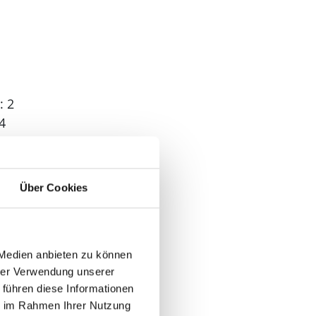
: 2
4
: 3
Über Cookies
 1
 Medien anbieten zu können
hrer Verwendung unserer
 führen diese Informationen
ie im Rahmen Ihrer Nutzung