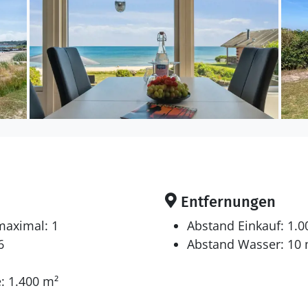
ich für 6 Personen. Die Ferienunterkunft hat eine W
 wurde die Ferienunterkunft renoviert. 2011 wurde d
st erlaubt 1 Haustier mitzubringen. Die Ferienunterkunf
t-Luft- Wärmepumpe ausgestattet. Tiefkühlmöglichkeit 
 Kaminofen.
en sich auf 3 Schlafräume. 2 Schlafplätze in einem Dop
Entfernungen
 gibt es einen Fernseher. Mindestens 4 dänische Fer
maximal: 1
Abstand Einkauf: 1.
 Es steht kabellose Internetverbindung zur Verfügun
6
Abstand Wasser: 10
: 1.400 m²