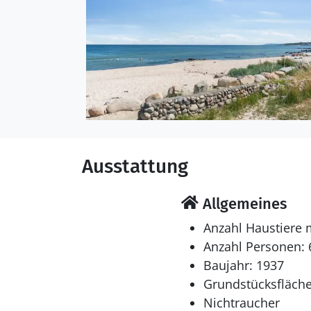
Das Ferienhaus eignet s
wurde 1937 gebaut. 1975
teilweise renoviert. Es i
energiefreundlicher Luf
Es gibt außerdem einen
Schlafverhältnisse
Die Schlafplätze verteil
Ausstattung
in Einzelbetten.
Multimedien
Allgemeines
In der Ferienunterkunft
Anzahl Haustiere 
deutsche Fernsehsender.
Anzahl Personen: 
Baujahr: 1937
Grundstücksfläche
Nichtraucher