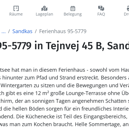
Räume
Lageplan
Belegung
FAQ
Dr
...
Sandkas
Ferienhaus 95-5779
5-5779 in Tejnvej 45 B, San
Ostsee hat man in diesem Ferienhaus - sowohl vom Ha
zum Pfad und Strand erstreckt. Besonders angenehm ist es, im
 Wintergarten zu sitzen und die Bewegungen und Ve
ch gibt es eine 12 m² große Lounge-Terrasse ohne Ü
, der an sonnigen Tagen angenehmen Schatten spendet. Da
ellen Böden sorgen für ein freundliches Interieur. Das Haus ist sinn
adend. Die Küchenecke ist Teil des Eingangsbereichs, 
hen braucht. Helle Sommertage, an denen man in Ruhe