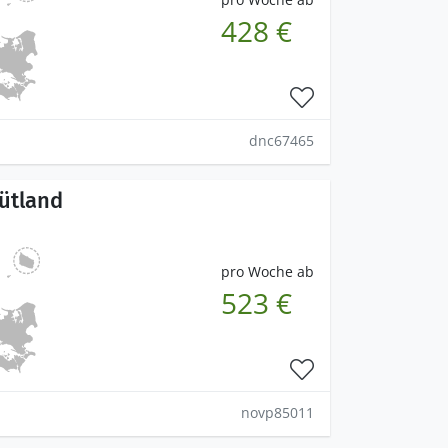
428 €
dnc67465
jütland
pro Woche ab
523 €
novp85011