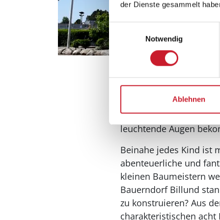
der Dienste gesammelt habe
Einwilligungsauswahl
Legoland in Bil
Notwendig
Mitten im dänischen Binn
Ablehnen
staunen lässt. Das
Legol
es längst nicht nur die
leuchtende Augen bek
Beinahe jedes Kind ist
abenteuerliche und fant
kleinen Baumeistern wei
Bauerndorf Billund stan
zu konstruieren? Aus de
charakteristischen acht