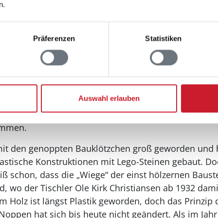
n.
lund – große Welt im bunten Kleinfo
Präferenzen
Statistiken
enland von Jütland liegt eine Attraktion, die nicht n
Auswahl erlauben
and in Billund
ist zwar in jeder Hinsicht auf Familien
 kleinen Besucher, die beim Bestaunen der kunterbun
ommen.
 mit den genoppten Bauklötzchen groß geworden und
astische Konstruktionen mit Lego-Steinen gebaut. Do
ß schon, dass die „Wiege“ der einst hölzernen Baust
d, wo der Tischler Ole Kirk Christiansen ab 1932 dam
m Holz ist längst Plastik geworden, doch das Prinzip
 Noppen hat sich bis heute nicht geändert. Als im Jah