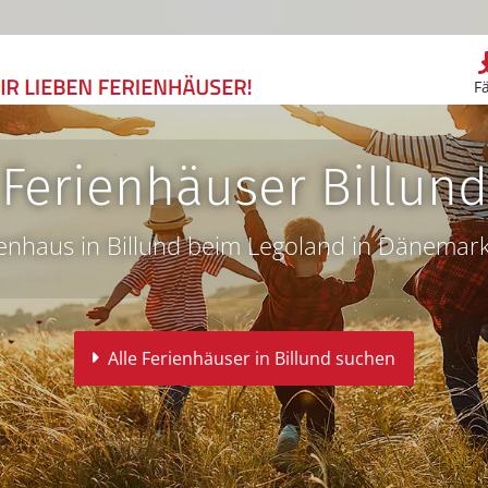
F
Ferienhäuser Billund
ienhaus in Billund beim Legoland in Dänemark
Alle Ferienhäuser in Billund suchen