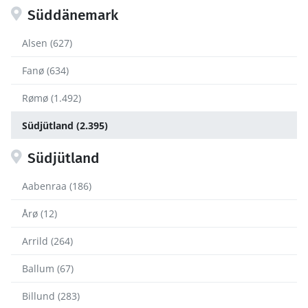
Süddänemark
Alsen (627)
Fanø (634)
Rømø (1.492)
Südjütland (2.395)
Südjütland
Aabenraa (186)
Årø (12)
Arrild (264)
Ballum (67)
Billund (283)