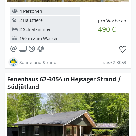
4 Personen
2 Haustiere
pro Woche ab
490 €
2 Schlafzimmer
150 m zum Wasser
Sonne und Strand
sus62-3053
Ferienhaus 62-3054 in Hejsager Strand /
Südjütland