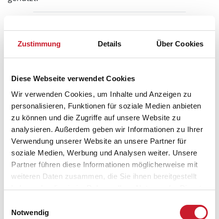
Welche Aktivitäten bieten sich bei Hejsager
an?
Zustimmung
Details
Über Cookies
Der Haderslev Golfklub ist der nächste Golfplatz für
Ihren Hejsager Urlaub. Als Angler bieten sich die
Diese Webseite verwendet Cookies
Küstengebiete und verschiedene Put & Take Seen an.
Wir verwenden Cookies, um Inhalte und Anzeigen zu
Sie können auch mit dem Kutter aufs Meer
personalisieren, Funktionen für soziale Medien anbieten
hinausfahren.
zu können und die Zugriffe auf unsere Website zu
analysieren. Außerdem geben wir Informationen zu Ihrer
Verwendung unserer Website an unsere Partner für
Welche Ausflugsziele kann ich von Hejsager
soziale Medien, Werbung und Analysen weiter. Unsere
erreichen?
Partner führen diese Informationen möglicherweise mit
weiteren Daten zusammen, die Sie ihnen bereitgestellt
Im Ort Rødding können Sie im Planetarium in die
haben oder die sie im Rahmen Ihrer Nutzung der Dienste
Sterne schauen. Im „Historisk Center Dybbøl Banke“
gesammelt haben.
Museum lernen Sie das Leben der Region im 19.
Einwilligungsauswahl
Notwendig
Jahrhundert kennen. Oder Sie nehmen an einem der