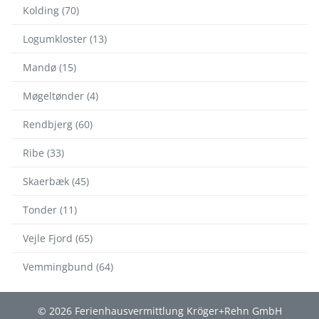
Kolding (70)
Logumkloster (13)
Mandø (15)
Møgeltønder (4)
Rendbjerg (60)
Ribe (33)
Skaerbæk (45)
Tonder (11)
Vejle Fjord (65)
Vemmingbund (64)
© 2026 Ferienhausvermittlung Kröger+Rehn GmbH