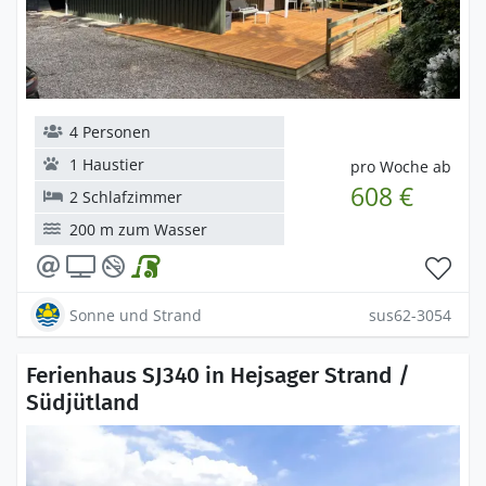
4 Personen
1 Haustier
pro Woche ab
608 €
2 Schlafzimmer
200 m zum Wasser
Sonne und Strand
sus62-3054
Ferienhaus SJ340 in Hejsager Strand /
Südjütland