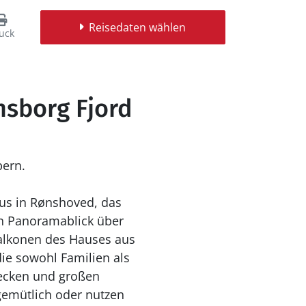
Reisedaten wählen
uck
nsborg Fjord
bern.
aus in Rønshoved, das
n Panoramablick über
Balkonen des Hauses aus
die sowohl Familien als
Decken und großen
gemütlich oder nutzen