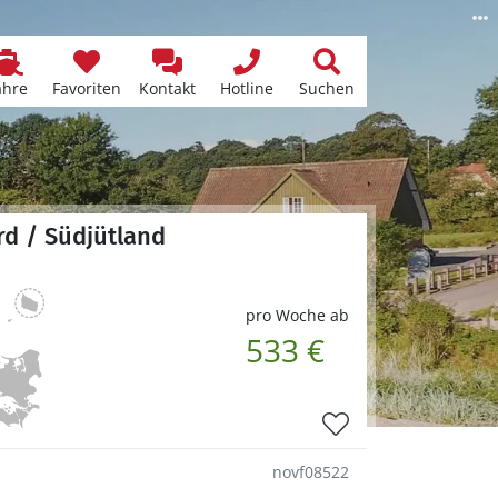
ähre
Favoriten
Kontakt
Hotline
Suchen
rd / Südjütland
pro Woche ab
533 €
novf08522