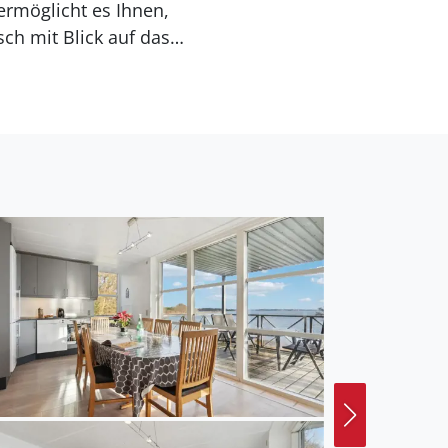
rmöglicht es Ihnen,
sch mit Blick auf das
fad, der direkt am
usgebauten Wander- und
en in der Umgebung.
en oder im Whirlpool