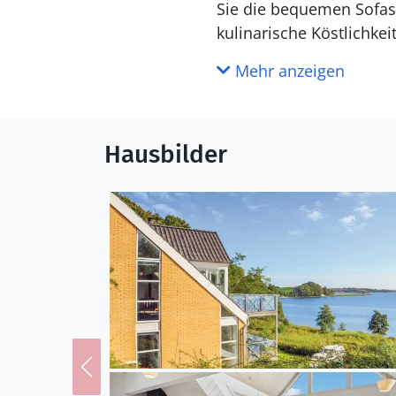
Sie die bequemen Sofas
kulinarische Köstlichkei
Wasser genießen könne
Mehr anzeigen
Starten Sie Ihren Tag 
Haus vorbeiführt. Erku
Hausbilder
Radwegen oder besuchen
Kinder werden das unwei
Nach einem aktiven Tag
abschalten.
Hinweis: Das Grundstück 