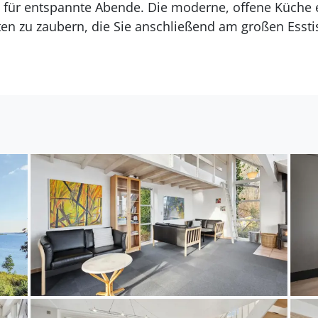
 für entspannte Abende. Die moderne, offene Küche e
ten zu zaubern, die Sie anschließend am großen Essti
n.
mit einem Spaziergang auf dem berühmten Gendarmenp
nden Sie die nahe gelegenen Wälder mit ihren gut a
 Sie die historischen Stätten und Sehenswürdigkeit
t entfernte Spielland lieben.
 können Sie sich in der hauseigenen Sauna entspann
fällt stark ab.