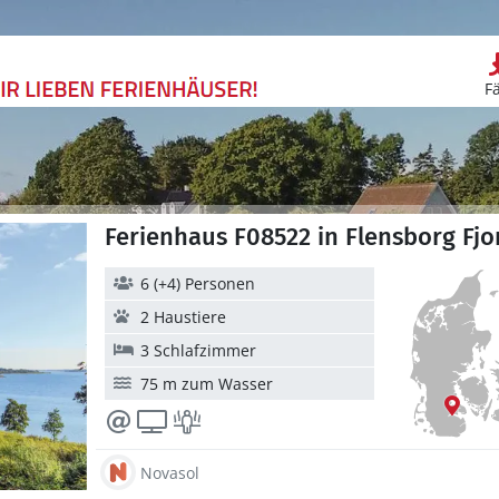
F
Ferienhaus F08522 in Flensborg Fjo
6 (+4) Personen
2 Haustiere
3 Schlafzimmer
75 m zum Wasser
Novasol