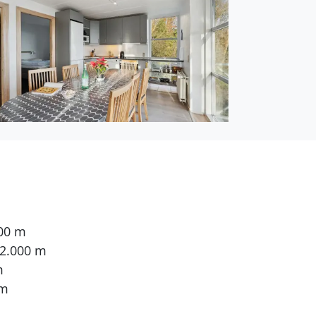
000 m
 2.000 m
m
 m