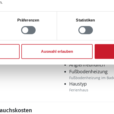
n.
Präferenzen
Statistiken
Multimedia
Deutsches Fernsehe
Internet
WLAN
Auswahl erlauben
Sonstiges
Anglerfreundlich
Fußbodenheizung
Fußbodenheizung im Bad
Haustyp
Ferienhaus
rauchskosten