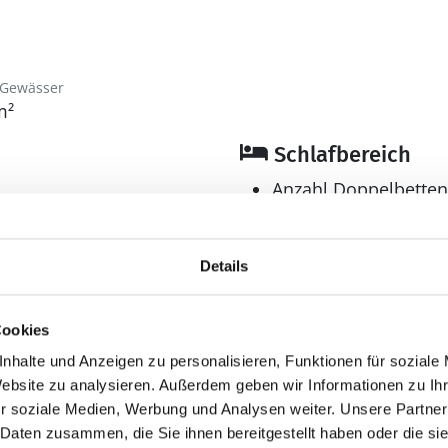
 Gewässer
m²
Schlafbereich
Anzahl Doppelbetten
Anzahl Schlafzimmer
Bad
Details
Anzahl Badezimmer:
Anzahl Toiletten: 2
Cookies
Dusche
nhalte und Anzeigen zu personalisieren, Funktionen für soziale
en
Handdusche
Website zu analysieren. Außerdem geben wir Informationen zu I
Trockner
r soziale Medien, Werbung und Analysen weiter. Unsere Partner
Waschmaschine
 Daten zusammen, die Sie ihnen bereitgestellt haben oder die s