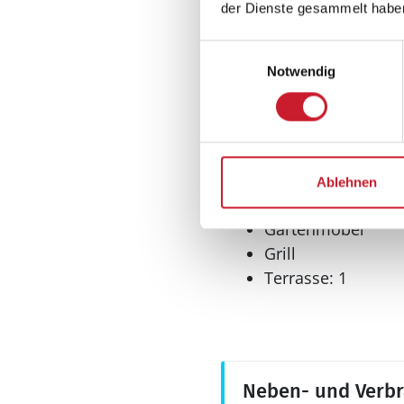
Mikrowelle
der Dienste gesammelt habe
Tiefkühler: 100 l
Tiefkühlschrank
Einwilligungsauswahl
Notwendig
Wellness
Sauna
Whirlpool
Ablehnen
Aussenbereich
Gartenmöbel
Grill
Terrasse: 1
Neben- und Verb