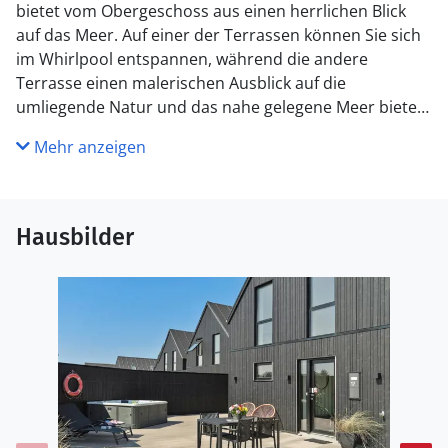
bietet vom Obergeschoss aus einen herrlichen Blick
auf das Meer. Auf einer der Terrassen können Sie sich
im Whirlpool entspannen, während die andere
Terrasse einen malerischen Ausblick auf die
umliegende Natur und das nahe gelegene Meer bietet.
Genießen Sie ruhige Stunden im Freien, sei es beim
Mehr anzeigen
Sonnenbaden, mit einem spannenden Buch oder bei
einem gemütlichen Abendessen mit der Familie.
Direkt vor Ihrer Haustür beginnen gut ausgebaute
Hausbilder
Wege, die Sie bequem zum Strand führen. Dieser lädt
zu ausgedehnten Spaziergängen und erfrischenden
Badeausflügen ein. Ein kurzer Spaziergang bringt Sie
ins malerische Gammel Skagen, wo Sie am berühmten
Sonnenuntergangsplatz ein leckeres Eis essen können.
Alternativ können Sie in einem der ausgezeichneten
Restaurants der Region ein exquisites Gourmetessen
genießen.