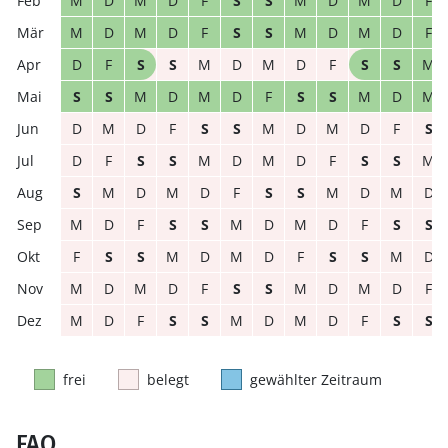
M
D
M
D
F
S
S
M
D
M
D
F
M
D
M
D
F
S
S
M
D
M
D
F
D
F
S
S
M
D
M
D
F
S
S
M
S
S
M
D
M
D
F
S
S
M
D
M
D
M
D
F
S
S
M
D
M
D
F
S
D
F
S
S
M
D
M
D
F
S
S
M
S
M
D
M
D
F
S
S
M
D
M
D
M
D
F
S
S
M
D
M
D
F
S
S
F
S
S
M
D
M
D
F
S
S
M
D
M
D
M
D
F
S
S
M
D
M
D
F
M
D
F
S
S
M
D
M
D
F
S
S
frei
belegt
gewählter Zeitraum
FAQ