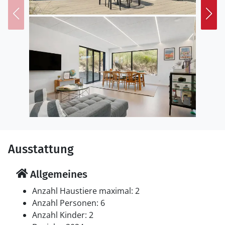
Nicht weit entfernt befindet sich der lebendige Hafen
von Skagen, ein Ort voller Charme und Aktivitäten. Hier
haben Sie die Möglichkeit, frischen Fisch direkt von den
ankommenden Booten zu kaufen, die lebendige
Atmosphäre zu genießen und die einzigartige
Mischung aus traditionellem Fischerdorf und
modernem Flair zu erleben, die diesen Ort so
besonders macht.
Ausstattung
Allgemeines
Anzahl Haustiere maximal: 2
Anzahl Personen: 6
Anzahl Kinder: 2