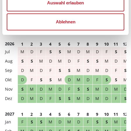
Auswahl erlauben
Reisedauer
Anzahl Reisende
Ablehnen
frei
belegt
gewählter Zeitraum
2026
1
2
3
4
5
6
7
8
9
10
11
12
M
D
F
S
S
M
D
M
D
F
S
S
S
S
M
D
M
D
F
S
S
M
D
M
D
M
D
F
S
S
M
D
M
D
F
S
D
F
S
S
M
D
M
D
F
S
S
M
S
M
D
M
D
F
S
S
M
D
M
D
D
M
D
F
S
S
M
D
M
D
F
S
2027
1
2
3
4
5
6
7
8
9
10
11
12
F
S
S
M
D
M
D
F
S
S
M
D