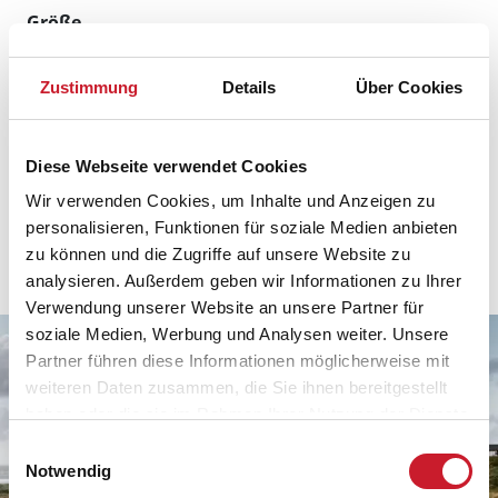
Größe
Hirtshals hat eine Fläche von 88 Quadratkilometern.
Zustimmung
Details
Über Cookies
Enwohner
5.759 Einwohner (Stand 2019)
Diese Webseite verwendet Cookies
Entfernung zur deutschen Grenze
Wir verwenden Cookies, um Inhalte und Anzeigen zu
ca. 356 km / ca. 3 Stunden 25 Minuten.
personalisieren, Funktionen für soziale Medien anbieten
zu können und die Zugriffe auf unsere Website zu
Faktentabelle Hirtshals
analysieren. Außerdem geben wir Informationen zu Ihrer
Verwendung unserer Website an unsere Partner für
soziale Medien, Werbung und Analysen weiter. Unsere
Partner führen diese Informationen möglicherweise mit
weiteren Daten zusammen, die Sie ihnen bereitgestellt
haben oder die sie im Rahmen Ihrer Nutzung der Dienste
gesammelt haben.
Einwilligungsauswahl
Notwendig