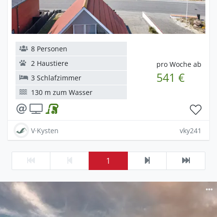
8 Personen
2 Haustiere
pro Woche ab
541 €
3 Schlafzimmer
130 m zum Wasser
V·Kysten
vky241
1