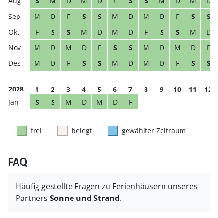
S
M
D
M
D
F
S
S
M
D
M
D
M
D
F
S
S
M
D
M
D
F
S
S
F
S
S
M
D
M
D
F
S
S
M
D
M
D
M
D
F
S
S
M
D
M
D
F
M
D
F
S
S
M
D
M
D
F
S
S
2028
1
2
3
4
5
6
7
8
9
10
11
12
S
S
M
D
M
D
F
frei
belegt
gewählter Zeitraum
FAQ
Häufig gestellte Fragen zu Ferienhäusern unseres
Partners
Sonne und Strand
.