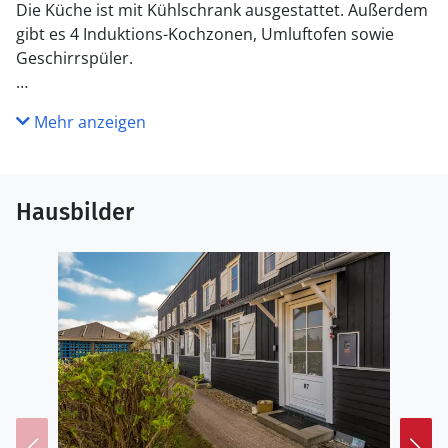
Die Küche ist mit Kühlschrank ausgestattet. Außerdem
gibt es 4 Induktions-Kochzonen, Umluftofen sowie
Geschirrspüler.
WC und Bad
Mehr anzeigen
Es gibt 1 Badezimmer mit Duschnische und 1 Toilette.
Draußen
. Die Entfernung zum Meer beträgt 1200 m. Die
Hausbilder
Entfernung zum Fjord beträgt 50 m. Die nächste
Einkaufsmöglichkeit liegt 1000 m entfernt. Es steht ein
offenes Terrassenareal zur Verfügung. Es ist ein
Ladestecker für Elektroautos installiert. CEE Stecker.
Parkplatz auf dem Grundstück.
Einrichtung
Diese Ferienwohnung eignet sich für 5 Personen. Die
Ferienunterkunft hat eine Wohnfläche von 57 m².
Haustiere dürfen nicht mitgebracht werden. In der