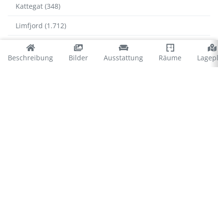
Kattegat (348)
Limfjord (1.712)
Tannisbucht (940)
Beschreibung
Bilder
Ausstattung
Räume
Lagep
Thy (1.054)
Thy
Agger (170)
Hanstholm (52)
Klitmøller (289)
Stenbjerg (48)
Svankær (19)
Vorupør (499)