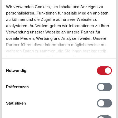
Belegungskalender
Wir verwenden Cookies, um Inhalte und Anzeigen zu
personalisieren, Funktionen für soziale Medien anbieten
Reisedauer auswählen
zu können und die Zugriffe auf unsere Website zu
Anzahl Reisende auswählen
analysieren. Außerdem geben wir Informationen zu Ihrer
Anreisetag im Belegungskalender anklicken
Verwendung unserer Website an unsere Partner für
Sie bekommen Verfügbarkeit und Preis angezeigt
soziale Medien, Werbung und Analysen weiter. Unsere
Partner führen diese Informationen möglicherweise mit
Bitte beachten Sie, dass sich bei Änderungen des
weiteren Daten zusammen, die Sie ihnen bereitgestellt
Reisezeitraumes auch Änderungen bei der
haben oder die sie im Rahmen Ihrer Nutzung der Dienste
Hausbeschreibung und/oder der Ausstattung ergeben
gesammelt haben.
Einwilligungsauswahl
können.
Notwendig
Reisedauer
Anzahl Reisende
Präferenzen
frei
belegt
gewählter Zeitraum
Statistiken
2026
1
2
3
4
5
6
7
8
9
10
11
12
M
D
F
S
S
M
D
M
D
F
S
S