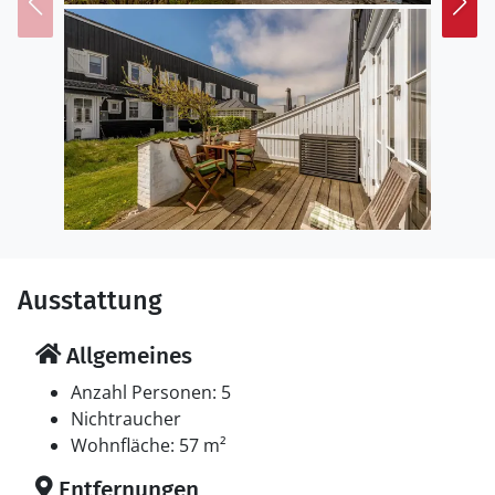
Ferienunterkunft ist eine energiesparende Luft zu Luft
Wärmepumpe installiert.
Schlafverhältnisse
Die Schlafplätze verteilen sich auf 3 Schlafräume. 2
Schlafplätze in einem Doppelbett. 3 Schlafplätze in
Einzelbetten.
Multimedien
In der Ferienunterkunft gibt es einen Fernseher.1
Chromecast. Keine Fernsehsender - nur Streaming. Es
Ausstattung
steht kabellose Internetverbindung zur Verfügung.
Allgemeines
Swimmingpool
Es steht ein gemeinsamer Innen-Swimmingpool zur
Anzahl Personen: 5
Verfügung, wo sich Jung und Alt gemeinsam
Nichtraucher
Vergnügen können.
Wohnfläche: 57 m²
Entfernungen