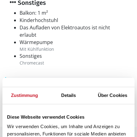
Sonstiges
Balkon: 1 m²
Kinderhochstuhl
Das Aufladen von Elektroautos ist nicht
erlaubt
Wärmepumpe
Mit Kühlfunktion
Sonstiges
Chromecast
Neben- und Verbrauchskosten
Zustimmung
Details
Über Cookies
Die aktuellen Verbrauchskosten finden Sie im
nächsten Schritt im Buchungsformular.
Diese Webseite verwendet Cookies
Wir verwenden Cookies, um Inhalte und Anzeigen zu
personalisieren, Funktionen für soziale Medien anbieten