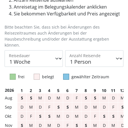
Anreisetag im Belegungskalender anklicken
Sie bekommen Verfügbarkeit und Preis angezeigt
Bitte beachten Sie, dass sich bei Änderungen des
Reisezeitraumes auch Änderungen bei der
Hausbeschreibung und/oder der Ausstattung ergeben
können.
Reisedauer
Anzahl Reisende
frei
belegt
gewählter Zeitraum
2026
1
2
3
4
5
6
7
8
9
10
11
12
S
S
M
D
M
D
F
S
S
M
D
M
D
M
D
F
S
S
M
D
M
D
F
S
D
F
S
S
M
D
M
D
F
S
S
M
S
M
D
M
D
F
S
S
M
D
M
D