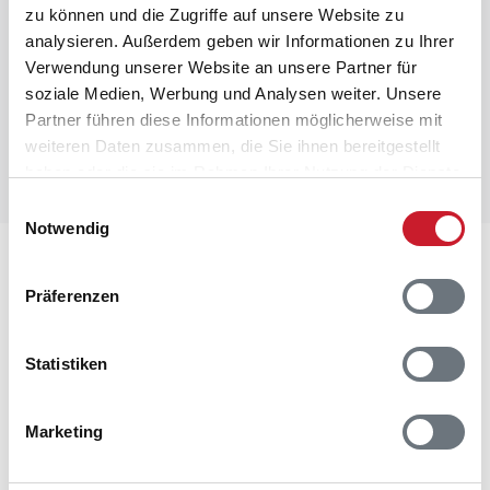
Raumaufteilung
zu können und die Zugriffe auf unsere Website zu
analysieren. Außerdem geben wir Informationen zu Ihrer
Verwendung unserer Website an unsere Partner für
soziale Medien, Werbung und Analysen weiter. Unsere
Partner führen diese Informationen möglicherweise mit
weiteren Daten zusammen, die Sie ihnen bereitgestellt
haben oder die sie im Rahmen Ihrer Nutzung der Dienste
gesammelt haben.
Einwilligungsauswahl
Notwendig
Lageplan
Präferenzen
Adresse
Ferienhaus 1065
Statistiken
Krægpøtvej 165
Vigsø
7730 Hanstholm
Marketing