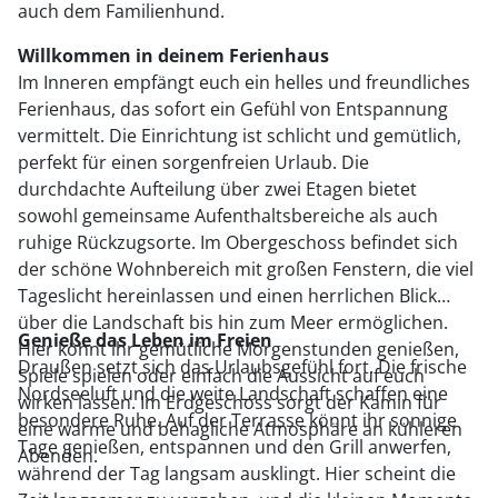
auch dem Familienhund.
Willkommen in deinem Ferienhaus
Im Inneren empfängt euch ein helles und freundliches
Ferienhaus, das sofort ein Gefühl von Entspannung
vermittelt. Die Einrichtung ist schlicht und gemütlich,
perfekt für einen sorgenfreien Urlaub. Die
durchdachte Aufteilung über zwei Etagen bietet
sowohl gemeinsame Aufenthaltsbereiche als auch
ruhige Rückzugsorte. Im Obergeschoss befindet sich
der schöne Wohnbereich mit großen Fenstern, die viel
Tageslicht hereinlassen und einen herrlichen Blick
über die Landschaft bis hin zum Meer ermöglichen.
Genieße das Leben im Freien
Hier könnt ihr gemütliche Morgenstunden genießen,
Draußen setzt sich das Urlaubsgefühl fort. Die frische
Spiele spielen oder einfach die Aussicht auf euch
Nordseeluft und die weite Landschaft schaffen eine
wirken lassen. Im Erdgeschoss sorgt der Kamin für
besondere Ruhe. Auf der Terrasse könnt ihr sonnige
eine warme und behagliche Atmosphäre an kühleren
Tage genießen, entspannen und den Grill anwerfen,
Abenden.
während der Tag langsam ausklingt. Hier scheint die