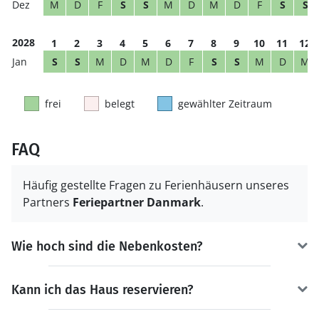
M
D
F
S
S
M
D
M
D
F
S
S
2028
1
2
3
4
5
6
7
8
9
10
11
12
S
S
M
D
M
D
F
S
S
M
D
M
frei
belegt
gewählter Zeitraum
FAQ
Häufig gestellte Fragen zu Ferienhäusern unseres
Partners
Feriepartner Danmark
.
Wie hoch sind die Nebenkosten?
Kann ich das Haus reservieren?