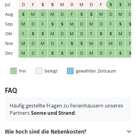
D
F
S
S
M
D
M
D
F
S
S
M
S
M
D
M
D
F
S
S
M
D
M
D
M
D
F
S
S
M
D
M
D
F
S
S
F
S
S
M
D
M
D
F
S
S
M
D
M
D
M
D
F
S
S
M
D
M
D
F
M
D
F
S
S
M
D
M
D
F
S
S
frei
belegt
gewählter Zeitraum
FAQ
Häufig gestellte Fragen zu Ferienhäusern unseres
Partners
Sonne und Strand
.
Wie hoch sind die Nebenkosten?