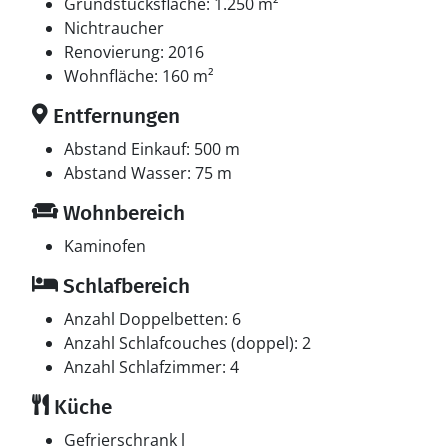
Multimedien
Grundstücksfläche: 1.250 m²
In der Ferienunterkunft gibt es 2 Fernseher. DVD-
Nichtraucher
Player. Stereoanlage. CD-Player. Mindestens 4
Renovierung: 2016
dänische Fernsehsender. 1-3 norwegische
Wohnfläche: 160 m²
Fernsehsender. Mindestens 4 deutsche
Entfernungen
Fernsehsender. 1-3 englische Fernsehsender. Es steht
kabellose Internetverbindung zur Verfügung.
Abstand Einkauf: 500 m
Abstand Wasser: 75 m
Whirlpool
Wohnbereich
Entspannen Sie sich im Innen-Durchlauf-Whirlpool für
2 Personen.
Kaminofen
Schlafbereich
Anzahl Doppelbetten: 6
Anzahl Schlafcouches (doppel): 2
Anzahl Schlafzimmer: 4
Küche
Gefrierschrank l