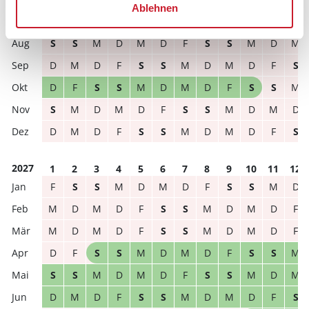
2026
1
2
3
4
5
6
7
8
9
10
11
12
Ablehnen
M
D
F
S
S
M
D
M
D
F
S
S
S
S
M
D
M
D
F
S
S
M
D
M
D
M
D
F
S
S
M
D
M
D
F
S
D
F
S
S
M
D
M
D
F
S
S
M
S
M
D
M
D
F
S
S
M
D
M
D
D
M
D
F
S
S
M
D
M
D
F
S
2027
1
2
3
4
5
6
7
8
9
10
11
12
F
S
S
M
D
M
D
F
S
S
M
D
M
D
M
D
F
S
S
M
D
M
D
F
M
D
M
D
F
S
S
M
D
M
D
F
D
F
S
S
M
D
M
D
F
S
S
M
S
S
M
D
M
D
F
S
S
M
D
M
D
M
D
F
S
S
M
D
M
D
F
S