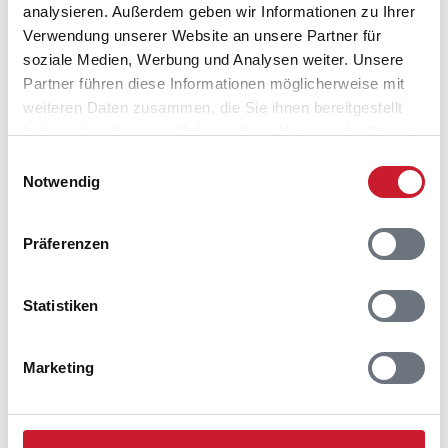
analysieren. Außerdem geben wir Informationen zu Ihrer
Verwendung unserer Website an unsere Partner für
soziale Medien, Werbung und Analysen weiter. Unsere
Partner führen diese Informationen möglicherweise mit
weiteren Daten zusammen, die Sie ihnen bereitgestellt
haben oder die sie im Rahmen Ihrer Nutzung der Dienste
gesammelt haben.
Einwilligungsauswahl
Notwendig
Präferenzen
Belegungskalender
Statistiken
Reisedauer auswählen
Anzahl Reisende auswählen
Marketing
Anreisetag im Belegungskalender anklicken
Sie bekommen Verfügbarkeit und Preis angezeigt