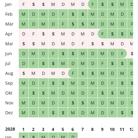
F
S
S
M
D
M
D
F
S
S
M
D
M
D
M
D
F
S
S
M
D
M
D
F
M
D
M
D
F
S
S
M
D
M
D
F
D
F
S
S
M
D
M
D
F
S
S
M
S
S
M
D
M
D
F
S
S
M
D
M
D
M
D
F
S
S
M
D
M
D
F
S
D
F
S
S
M
D
M
D
F
S
S
M
S
M
D
M
D
F
S
S
M
D
M
D
M
D
F
S
S
M
D
M
D
F
S
S
F
S
S
M
D
M
D
F
S
S
M
D
M
D
M
D
F
S
S
M
D
M
D
F
M
D
F
S
S
M
D
M
D
F
S
S
2028
1
2
3
4
5
6
7
8
9
10
11
12
S
S
M
D
M
D