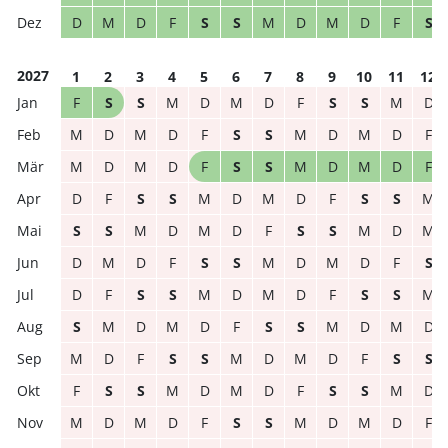
D
M
D
F
S
S
M
D
M
D
F
S
2027
1
2
3
4
5
6
7
8
9
10
11
12
F
S
S
M
D
M
D
F
S
S
M
D
M
D
M
D
F
S
S
M
D
M
D
F
M
D
M
D
F
S
S
M
D
M
D
F
D
F
S
S
M
D
M
D
F
S
S
M
S
S
M
D
M
D
F
S
S
M
D
M
D
M
D
F
S
S
M
D
M
D
F
S
D
F
S
S
M
D
M
D
F
S
S
M
S
M
D
M
D
F
S
S
M
D
M
D
M
D
F
S
S
M
D
M
D
F
S
S
F
S
S
M
D
M
D
F
S
S
M
D
M
D
M
D
F
S
S
M
D
M
D
F