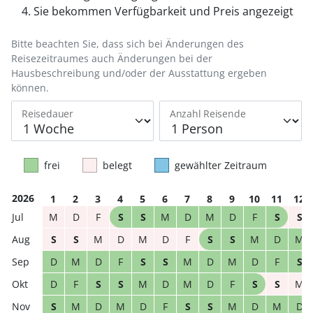
Sie bekommen Verfügbarkeit und Preis angezeigt
Bitte beachten Sie, dass sich bei Änderungen des
Reisezeitraumes auch Änderungen bei der
Hausbeschreibung und/oder der Ausstattung ergeben
können.
Reisedauer
Anzahl Reisende
frei
belegt
gewählter Zeitraum
2026
1
2
3
4
5
6
7
8
9
10
11
12
M
D
F
S
S
M
D
M
D
F
S
S
S
S
M
D
M
D
F
S
S
M
D
M
D
M
D
F
S
S
M
D
M
D
F
S
D
F
S
S
M
D
M
D
F
S
S
M
S
M
D
M
D
F
S
S
M
D
M
D