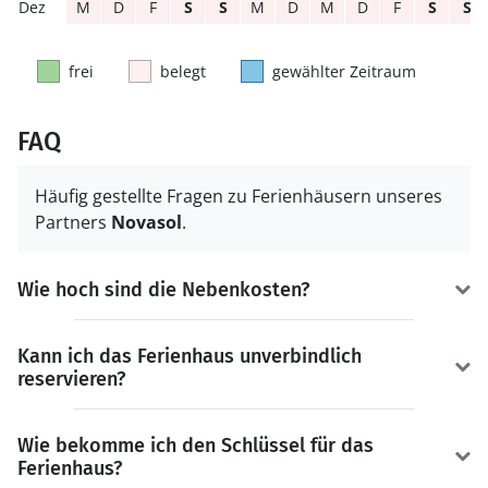
M
D
F
S
S
M
D
M
D
F
S
S
frei
belegt
gewählter Zeitraum
FAQ
Häufig gestellte Fragen zu Ferienhäusern unseres
Partners
Novasol
.
Wie hoch sind die Nebenkosten?
Kann ich das Ferienhaus unverbindlich
reservieren?
Wie bekomme ich den Schlüssel für das
Ferienhaus?