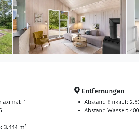
Es gibt 1 Badezimmer mit Duschnische und 1 Toilette.. Fußboden
egt auf einem 3444 m² großen Naturgrundstück. Die 
te Einkaufsmöglichkeit liegt 2500 m entfernt. Es steh
ügung. Außerdem gibt es überdachte Terrasse. Schauke
Außensauna. Außendusche. Es steht ein Grill zur Verfügung. Parkplatz
ch für 6 Personen sowie 1 Kleinkind bis zu 3 Jahren. 
 m² und wurde 1998 gebaut. 2024 wurde die Ferienunt
Entfernungen
t 1 Haustier mitzubringen. In der Ferienunterkunft ist
maximal: 1
Abstand Einkauf: 2.
 installiert. Die Ferienunterkunft ist mit Waschmasc
6
Abstand Wasser: 40
 20 Liter Nutzinhalt. Es gibt außerdem einen Kaminofe
rhochstuhl vorhanden.
: 3.444 m²