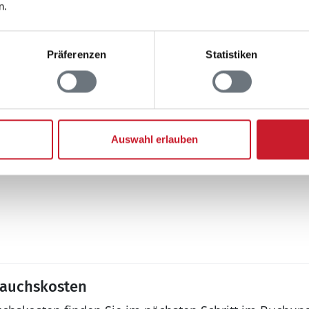
n.
ender
Außenwhirlpool
Fußballtor
Grill
Präferenzen
Statistiken
Schaukel
Terrasse, überdacht
Auswahl erlauben
 an Jugendgruppen
rauchskosten