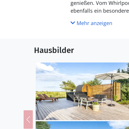
genießen. Vom Whirlpoo
ebenfalls ein besondere
schauen. Hier bekommt man w
Mehr anzeigen
Ferienhauses präsentiert
Küche mit Essbereich u
Terrasse bietet. Das Fer
Hausbilder
Kindern oder einen Urla
Natur, und wenn du eine
Kilometer entfernt. Hie
strahlt vor Urlaubssti
Auswahl an Eisdielen un
Küche
Die Küche ist mit Kühlschrank ausgestattet. Außerdem gibt es 4 Keramik-Kochfelder. Außerdem gibt
es ein Gaskochfeld mit 
WC und Bad