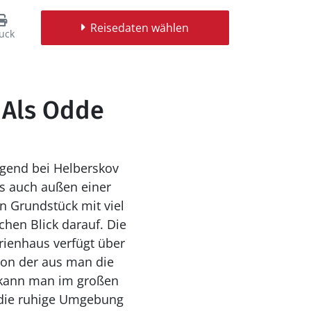
Reisedaten wählen
uck
 Als Odde
egend bei Helberskov
ls auch außen einer
n Grundstück mit viel
n Blick darauf. Die
rienhaus verfügt über
von der aus man die
 kann man im großen
d die ruhige Umgebung