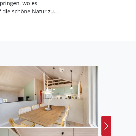
pringen, wo es
f die schöne Natur zu
s
Hauses ist die helle
ten Zugang zur schönen
tz für eine Familie mit
 Spaziergänge in der
t Øster Hurup nur etwa 5
chkeiten. Die Stadt
n es auch eine gute
er.