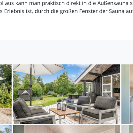
l aus kann man praktisch direkt in die Außensauna s
s Erlebnis ist, durch die großen Fenster der Sauna au
irklich das Gefühl, mitten in der Natur zu sein. Das Innere de
 sich hell und in gutem Zustand. Der Mittelpunkt des 
nd Wohnzimmer, das viel Tageslicht bietet und direk
ienhaus ist gut eingerichtet und bietet ausreichend Pla
ub mit Großeltern. Die Gegend eignet sich perfekt für
n Kontrast zu dieser ruhigen Umgebung suchst, lieg
r gibt es einen schönen Strand und gute Einkaufsmögli
mmung, insbesondere in den Sommermonaten, in dene
d Cafés gibt.
1 Brenner, Umluftofen, Mikrowelle sowie Geschirrspül