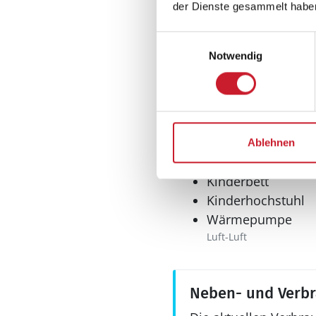
der Dienste gesammelt habe
0-3 deutsche Fernsehs
Internet
Einwilligungsauswahl
drahtlos
Notwendig
Sonstiges
Fußbodenheizung
Ablehnen
Keine Vermietung
Kinderbett
Kinderhochstuhl
Wärmepumpe
Luft-Luft
Neben- und Verb