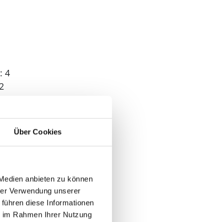
en. 2 Schlafplätze in
tschen Fernsehsendern.
: 4
2
: 3
erwassermassage als
Über Cookies
 1
 Medien anbieten zu können
hrer Verwendung unserer
 führen diese Informationen
ie im Rahmen Ihrer Nutzung