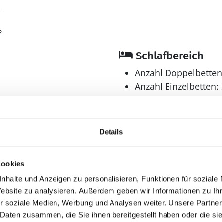
4
en sich auf 3 Schlafräume. 4 Schlafplätze in Doppelbett
ht ein Kinderbett zur Verfügung.
²
Schlafbereich
 gibt es einen Fernseher. Satellitenanschluss mit deu
Anzahl Doppelbetten
rnetverbindung zur Verfügung.
Anzahl Einzelbetten: 
Anzahl Schlafzimmer
Bad
hirlpool für 6 Personen können Sie sowohl die Unt
Details
Freien genießen.
Anzahl Badezimmer:
Anzahl Toiletten: 1
Cookies
Waschmaschine
nhalte und Anzeigen zu personalisieren, Funktionen für soziale
Website zu analysieren. Außerdem geben wir Informationen zu I
Aussenbereich
r soziale Medien, Werbung und Analysen weiter. Unsere Partner
 Daten zusammen, die Sie ihnen bereitgestellt haben oder die s
hen
Außendusche