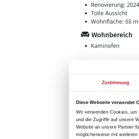
Schlafverhältnisse
Renovierung: 202
Die Schlafplätze verteil
Tolle Aussicht
Einzelbetten. Ferner ste
Wohnfläche: 65 m
Wohnbereich
Multimedien
In der Ferienunterkunft
Kaminofen
Es steht kabellose Inte
Whirlpool
Küche
Im Außen-Standwasser-W
Zustimmung
auch den Aufenthalt im 
Gefrierschrank l
Geschirrspüler
Diese Webseite verwendet 
Kühlschrank
Mikrowelle
Wir verwenden Cookies, um I
und die Zugriffe auf unsere 
Multimedia
Website an unsere Partner fü
möglicherweise mit weiteren
Deutsches Fernse