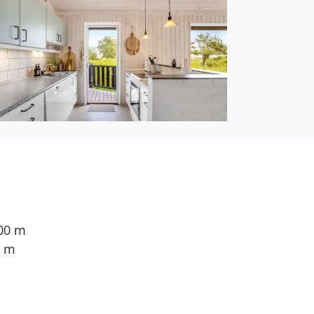
heizung in 1 Badezimmer.
Entfernung zum Meer
t ein offenes
l. Fußballtor.
 auf dem Grundstück.
Die Ferienunterkunft hat
erkunft teilweise
 eine energiesparender
500 m
hine ausgestattet.
0 m
n. Für die jüngsten