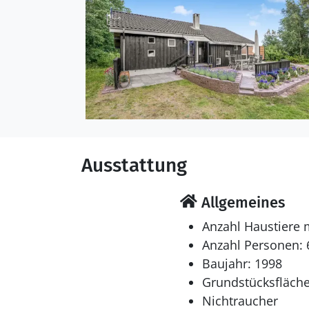
Draußen
Die Ferienunterkunft li
beträgt 400 m. Die nächs
Terrassenareal zur Verf
Ausstattung
Einrichtung
Das Ferienhaus eignet si
eine Wohnfläche von 65
Allgemeines
renoviert. Es ist erlaub
Anzahl Haustiere 
Luft zu Luft Wärmepumpe
Anzahl Personen: 
Tiefkühlmöglichkeit mit
Baujahr: 1998
Feriengäste ist 1 Kinde
Grundstücksfläche
Nichtraucher