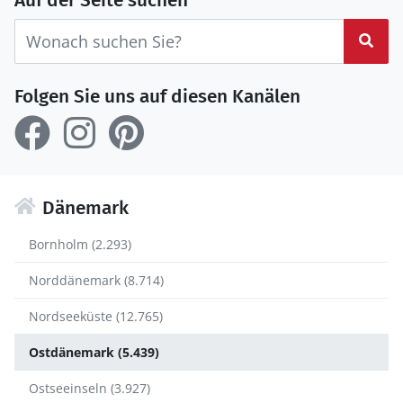
Auf der Seite suchen
Suc
Folgen Sie uns auf diesen Kanälen
Dänemark
Bornholm (2.293)
Norddänemark (8.714)
Nordseeküste (12.765)
Ostdänemark (5.439)
Ostseeinseln (3.927)