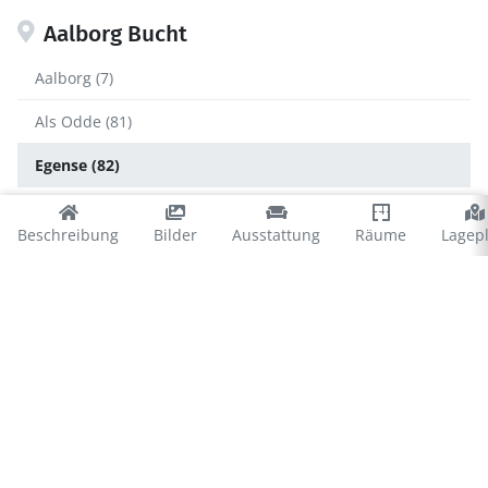
Aalborg Bucht
Aalborg (7)
Als Odde (81)
Egense (82)
Hals (251)
Beschreibung
Bilder
Ausstattung
Räume
Lagep
Helberskov (150)
Hou (320)
Mariager Fjord (32)
Oster Hurup (396)
Randers Fjord (31)
Skellet (18)