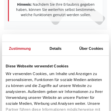
Hinweis:
Nachdem Sie Ihre Erlaubnis gegeben
haben, können Sie weiterhin selbst bestimmen,
welche Funktionen genutzt werden sollen.
Belegungskalender
Zustimmung
Details
Über Cookies
Reisedauer auswählen
Anzahl Reisende auswählen
Anreisetag im Belegungskalender anklicken
Diese Webseite verwendet Cookies
Sie bekommen Verfügbarkeit und Preis angezeigt
Wir verwenden Cookies, um Inhalte und Anzeigen zu
personalisieren, Funktionen für soziale Medien anbieten
Bitte beachten Sie, dass sich bei Änderungen des
zu können und die Zugriffe auf unsere Website zu
Reisezeitraumes auch Änderungen bei der
Hausbeschreibung und/oder der Ausstattung ergeben
analysieren. Außerdem geben wir Informationen zu Ihrer
können.
Verwendung unserer Website an unsere Partner für
soziale Medien, Werbung und Analysen weiter. Unsere
Reisedauer
Anzahl Reisende
Partner führen diese Informationen möglicherweise mit