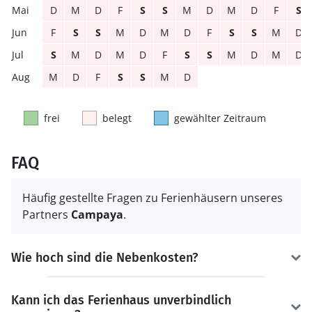
D
M
D
F
S
S
M
D
M
D
F
S
F
S
S
M
D
M
D
F
S
S
M
D
S
M
D
M
D
F
S
S
M
D
M
D
M
D
F
S
S
M
D
frei
belegt
gewählter Zeitraum
FAQ
Häufig gestellte Fragen zu Ferienhäusern unseres
Partners
Campaya
.
Wie hoch sind die Nebenkosten?
Kann ich das Ferienhaus unverbindlich