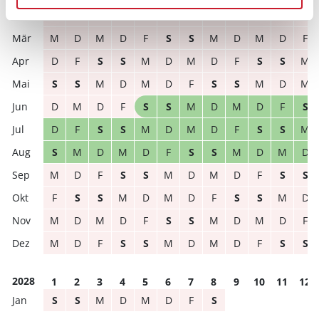
M
D
M
D
F
S
S
M
D
M
D
F
M
D
M
D
F
S
S
M
D
M
D
F
D
F
S
S
M
D
M
D
F
S
S
M
S
S
M
D
M
D
F
S
S
M
D
M
D
M
D
F
S
S
M
D
M
D
F
S
D
F
S
S
M
D
M
D
F
S
S
M
S
M
D
M
D
F
S
S
M
D
M
D
M
D
F
S
S
M
D
M
D
F
S
S
F
S
S
M
D
M
D
F
S
S
M
D
M
D
M
D
F
S
S
M
D
M
D
F
M
D
F
S
S
M
D
M
D
F
S
S
2028
1
2
3
4
5
6
7
8
9
10
11
12
S
S
M
D
M
D
F
S