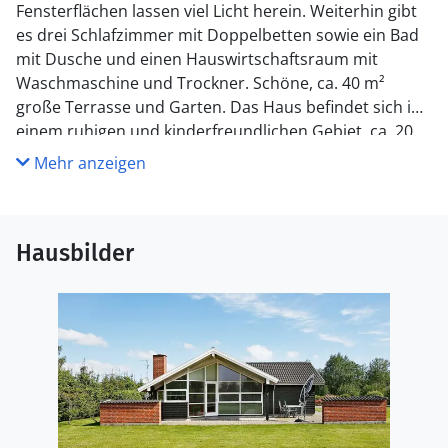
Fensterflächen lassen viel Licht herein. Weiterhin gibt
es drei Schlafzimmer mit Doppelbetten sowie ein Bad
mit Dusche und einen Hauswirtschaftsraum mit
Waschmaschine und Trockner. Schöne, ca. 40 m²
große Terrasse und Garten. Das Haus befindet sich in
einem ruhigen und kinderfreundlichen Gebiet, ca. 20
km von Aalborg, mit guten Einkaufsmöglichkeiten und
Mehr anzeigen
Freizeitaktivitäten, entfernt.
Hausbilder