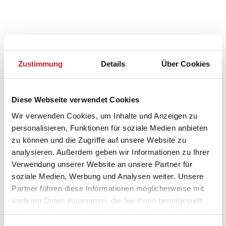
Zustimmung
Details
Über Cookies
Diese Webseite verwendet Cookies
Wir verwenden Cookies, um Inhalte und Anzeigen zu
personalisieren, Funktionen für soziale Medien anbieten
Belegungskalender
zu können und die Zugriffe auf unsere Website zu
analysieren. Außerdem geben wir Informationen zu Ihrer
Reisedauer auswählen
Verwendung unserer Website an unsere Partner für
Anzahl Reisende auswählen
soziale Medien, Werbung und Analysen weiter. Unsere
Anreisetag im Belegungskalender anklicken
Partner führen diese Informationen möglicherweise mit
Sie bekommen Verfügbarkeit und Preis angezeigt
weiteren Daten zusammen, die Sie ihnen bereitgestellt
haben oder die sie im Rahmen Ihrer Nutzung der Dienste
Bitte beachten Sie, dass sich bei Änderungen des
gesammelt haben.