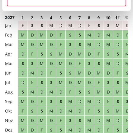
D
M
D
F
S
S
M
D
M
D
F
S
2027
1
2
3
4
5
6
7
8
9
10
11
12
F
S
S
M
D
M
D
F
S
S
M
D
M
D
M
D
F
S
S
M
D
M
D
F
M
D
M
D
F
S
S
M
D
M
D
F
D
F
S
S
M
D
M
D
F
S
S
M
S
S
M
D
M
D
F
S
S
M
D
M
D
M
D
F
S
S
M
D
M
D
F
S
D
F
S
S
M
D
M
D
F
S
S
M
S
M
D
M
D
F
S
S
M
D
M
D
M
D
F
S
S
M
D
M
D
F
S
S
F
S
S
M
D
M
D
F
S
S
M
D
M
D
M
D
F
S
S
M
D
M
D
F
M
D
F
S
S
M
D
M
D
F
S
S