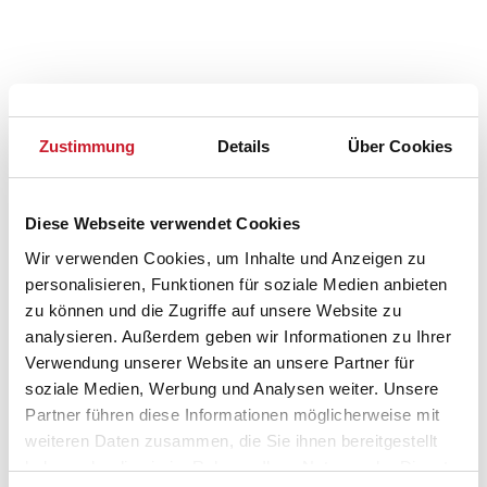
Zustimmung
Details
Über Cookies
Diese Webseite verwendet Cookies
Wir verwenden Cookies, um Inhalte und Anzeigen zu
personalisieren, Funktionen für soziale Medien anbieten
zu können und die Zugriffe auf unsere Website zu
analysieren. Außerdem geben wir Informationen zu Ihrer
Belegungskalender
Verwendung unserer Website an unsere Partner für
soziale Medien, Werbung und Analysen weiter. Unsere
Reisedauer auswählen
Partner führen diese Informationen möglicherweise mit
Anzahl Reisende auswählen
weiteren Daten zusammen, die Sie ihnen bereitgestellt
Anreisetag im Belegungskalender anklicken
haben oder die sie im Rahmen Ihrer Nutzung der Dienste
Sie bekommen Verfügbarkeit und Preis angezeigt