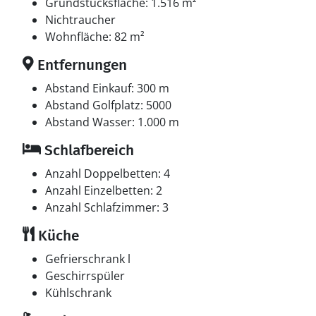
Multimedien
Grundstücksfläche: 1.516 m²
In der Ferienunterkunft gibt es einen Fernseher. Blu-
Nichtraucher
ray-Player. DVD-Player. Radio. 1-3 dänische
Wohnfläche: 82 m²
Fernsehsender. 1-3 schwedische Fernsehsender. 1-3
Entfernungen
norwegische Fernsehsender. 1-3 deutsche
Fernsehsender. 1-3 englische Fernsehsender. Es steht
Abstand Einkauf: 300 m
kabellose Internetverbindung zur Verfügung.
Abstand Golfplatz: 5000
Abstand Wasser: 1.000 m
Schlafbereich
Anzahl Doppelbetten: 4
Anzahl Einzelbetten: 2
Anzahl Schlafzimmer: 3
Küche
Gefrierschrank l
Geschirrspüler
Kühlschrank