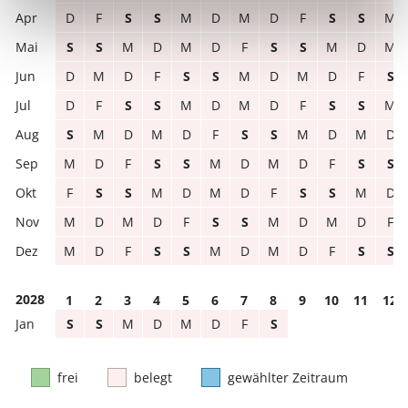
D
F
S
S
M
D
M
D
F
S
S
M
S
S
M
D
M
D
F
S
S
M
D
M
D
M
D
F
S
S
M
D
M
D
F
S
D
F
S
S
M
D
M
D
F
S
S
M
S
M
D
M
D
F
S
S
M
D
M
D
M
D
F
S
S
M
D
M
D
F
S
S
F
S
S
M
D
M
D
F
S
S
M
D
M
D
M
D
F
S
S
M
D
M
D
F
M
D
F
S
S
M
D
M
D
F
S
S
2028
1
2
3
4
5
6
7
8
9
10
11
12
S
S
M
D
M
D
F
S
frei
belegt
gewählter Zeitraum