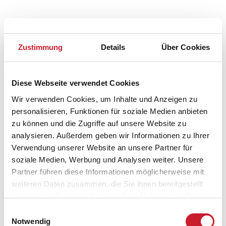
Zustimmung
Details
Über Cookies
Diese Webseite verwendet Cookies
Belegungskalender
Wir verwenden Cookies, um Inhalte und Anzeigen zu
personalisieren, Funktionen für soziale Medien anbieten
Reisedauer auswählen
zu können und die Zugriffe auf unsere Website zu
Anzahl Reisende auswählen
analysieren. Außerdem geben wir Informationen zu Ihrer
Anreisetag im Belegungskalender anklicken
Verwendung unserer Website an unsere Partner für
Sie bekommen Verfügbarkeit und Preis angezeigt
soziale Medien, Werbung und Analysen weiter. Unsere
Partner führen diese Informationen möglicherweise mit
Bitte beachten Sie, dass sich bei Änderungen des
weiteren Daten zusammen, die Sie ihnen bereitgestellt
Reisezeitraumes auch Änderungen bei der
haben oder die sie im Rahmen Ihrer Nutzung der Dienste
Hausbeschreibung und/oder der Ausstattung ergeben
gesammelt haben.
Einwilligungsauswahl
können.
Notwendig