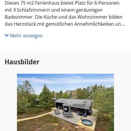
Dieses 75 m2 Ferienhaus bietet Platz für 6 Personen
mit 3 Schlafzimmern und einem geräumigen
Badezimmer. Die Küche und das Wohnzimmer bilden
das Herzstück mit gemütlichen Annehmlichkeiten und
Blick auf eine große Naturfläche.
Mehr anzeigen
Die Terrasse lädt zu herrlichen Sommertagen mit Grill
und Spiel ein. Der Garten verfügt über Gartenmöbel,
einen Spielturm und eine Feuerstelle für gemütliche
Hausbilder
Abende. Wellness-Enthusiasten können auf der
Terrasse ein großes Outdoor-Spa mit Blick auf die
Natur genießen.
Der Strand ist nur 10 Gehminuten entfernt für
erfrischende Schwimmen und malerische
Spaziergänge. Das charmante und lebendige Zentrum
von Aalborg ist mit dem Auto in 25 Minuten erreichbar
oder einfach mit öffentlichen Verkehrsmitteln. Eine
perfekte Kombination aus Ruhe und Aktivität für Ihren