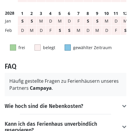
2028
1
2
3
4
5
6
7
8
9
10
11
12
S
S
M
D
M
D
F
S
S
M
D
M
D
M
D
F
S
S
M
D
M
D
F
S
frei
belegt
gewählter Zeitraum
FAQ
Häufig gestellte Fragen zu Ferienhäusern unseres
Partners
Campaya
.
Wie hoch sind die Nebenkosten?
Kann ich das Ferienhaus unverbindlich
reservieren?