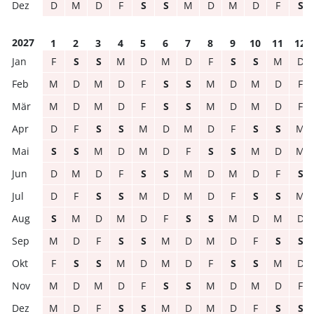
D
M
D
F
S
S
M
D
M
D
F
S
2027
1
2
3
4
5
6
7
8
9
10
11
12
F
S
S
M
D
M
D
F
S
S
M
D
M
D
M
D
F
S
S
M
D
M
D
F
M
D
M
D
F
S
S
M
D
M
D
F
D
F
S
S
M
D
M
D
F
S
S
M
S
S
M
D
M
D
F
S
S
M
D
M
D
M
D
F
S
S
M
D
M
D
F
S
D
F
S
S
M
D
M
D
F
S
S
M
S
M
D
M
D
F
S
S
M
D
M
D
M
D
F
S
S
M
D
M
D
F
S
S
F
S
S
M
D
M
D
F
S
S
M
D
M
D
M
D
F
S
S
M
D
M
D
F
M
D
F
S
S
M
D
M
D
F
S
S