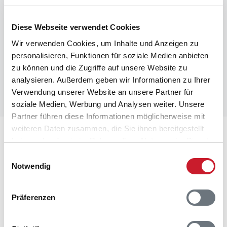
Diese Webseite verwendet Cookies
Wir verwenden Cookies, um Inhalte und Anzeigen zu
personalisieren, Funktionen für soziale Medien anbieten
zu können und die Zugriffe auf unsere Website zu
analysieren. Außerdem geben wir Informationen zu Ihrer
Verwendung unserer Website an unsere Partner für
soziale Medien, Werbung und Analysen weiter. Unsere
Partner führen diese Informationen möglicherweise mit
weiteren Daten zusammen, die Sie ihnen bereitgestellt
Lageplan
haben oder die sie im Rahmen Ihrer Nutzung der Dienste
gesammelt haben.
Einwilligungsauswahl
Adresse
Notwendig
Ferienhaus 08692
Lille Strandgaard 33
Hals/Bisnap
Präferenzen
9370 Hals