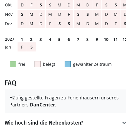
D
F
S
S
M
D
M
D
F
S
S
M
S
M
D
M
D
F
S
S
M
D
M
D
D
M
D
F
S
S
M
D
M
D
F
S
2027
1
2
3
4
5
6
7
8
9
10
11
12
F
S
frei
belegt
gewählter Zeitraum
FAQ
Häufig gestellte Fragen zu Ferienhäusern unseres
Partners
DanCenter
.
Wie hoch sind die Nebenkosten?