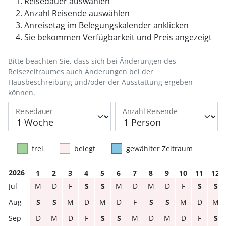
Reisedauer auswählen
Anzahl Reisende auswählen
Anreisetag im Belegungskalender anklicken
Sie bekommen Verfügbarkeit und Preis angezeigt
Bitte beachten Sie, dass sich bei Änderungen des
Reisezeitraumes auch Änderungen bei der
Hausbeschreibung und/oder der Ausstattung ergeben
können.
Reisedauer
Anzahl Reisende
frei
belegt
gewählter Zeitraum
2026
1
2
3
4
5
6
7
8
9
10
11
12
M
D
F
S
S
M
D
M
D
F
S
S
S
S
M
D
M
D
F
S
S
M
D
M
D
M
D
F
S
S
M
D
M
D
F
S