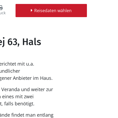
Reisedaten wählen
uck
j 63, Hals
richtet mit u.a.
undlicher
ener Anbieter im Haus.
Veranda und weiter zur
 eines mit zwei
 falls benötigt.
rände findet man entlang