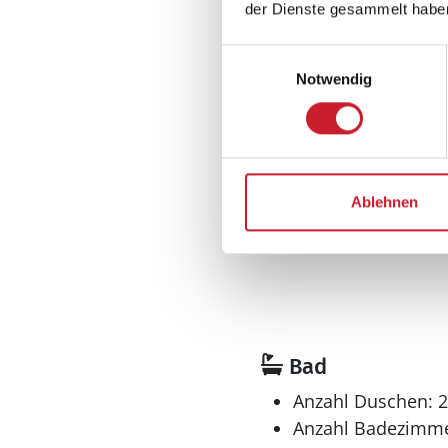
Nichtraucher
der Dienste gesammelt habe
Renovierung: 199
Einwilligungsauswahl
Tolle Aussicht
Notwendig
Wohnfläche: 106 
Wohnbereich
Flachbildfernsehe
Kaminofen
Ablehnen
Bad
Anzahl Duschen: 2
Anzahl Badezimme