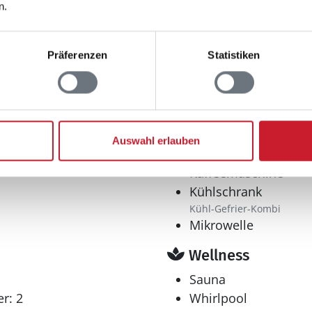
n.
9
Präferenzen
Statistiken
m²
Küche
r
Dunstabzug
Geschirrspüler
Auswahl erlauben
Herd
Kaffeemaschine
Kühlschrank
Kühl-Gefrier-Kombi
Mikrowelle
Wellness
Sauna
r: 2
Whirlpool