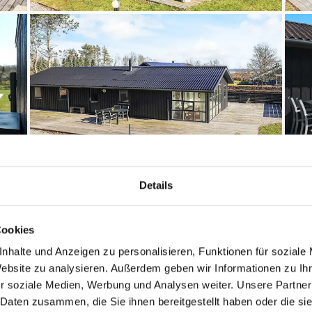
Details
Cookies
Entfernungen
nhalte und Anzeigen zu personalisieren, Funktionen für soziale
Abstand Einkauf: 1.
Website zu analysieren. Außerdem geben wir Informationen zu I
Abstand Restaurant:
r soziale Medien, Werbung und Analysen weiter. Unsere Partner
Abstand Wasser: 10
 Daten zusammen, die Sie ihnen bereitgestellt haben oder die s