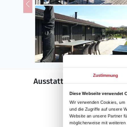
Zustimmung
Ausstattung
Diese Webseite verwendet 
Allgemeines
Wir verwenden Cookies, um I
Baujahr: 1985
und die Zugriffe auf unsere 
Carport
Website an unsere Partner fü
Haustiere erlaubt
möglicherweise mit weiteren