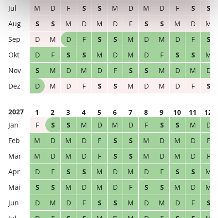
M
D
F
S
S
M
D
M
D
F
S
S
S
S
M
D
M
D
F
S
S
M
D
M
D
M
D
F
S
S
M
D
M
D
F
S
D
F
S
S
M
D
M
D
F
S
S
M
S
M
D
M
D
F
S
S
M
D
M
D
D
M
D
F
S
S
M
D
M
D
F
S
2027
1
2
3
4
5
6
7
8
9
10
11
12
F
S
S
M
D
M
D
F
S
S
M
D
M
D
M
D
F
S
S
M
D
M
D
F
M
D
M
D
F
S
S
M
D
M
D
F
D
F
S
S
M
D
M
D
F
S
S
M
S
S
M
D
M
D
F
S
S
M
D
M
D
M
D
F
S
S
M
D
M
D
F
S