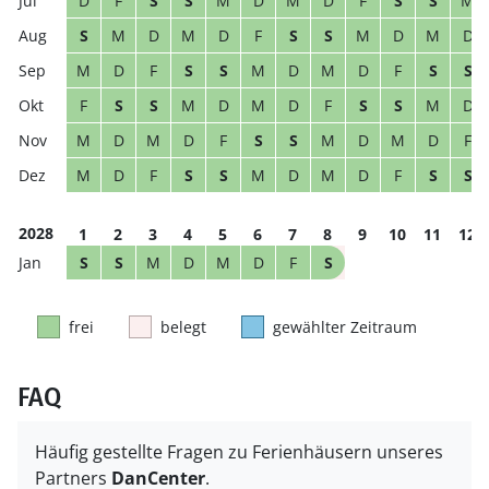
D
F
S
S
M
D
M
D
F
S
S
M
S
M
D
M
D
F
S
S
M
D
M
D
M
D
F
S
S
M
D
M
D
F
S
S
F
S
S
M
D
M
D
F
S
S
M
D
M
D
M
D
F
S
S
M
D
M
D
F
M
D
F
S
S
M
D
M
D
F
S
S
2028
1
2
3
4
5
6
7
8
9
10
11
12
S
S
M
D
M
D
F
S
frei
belegt
gewählter Zeitraum
FAQ
Häufig gestellte Fragen zu Ferienhäusern unseres
Partners
DanCenter
.