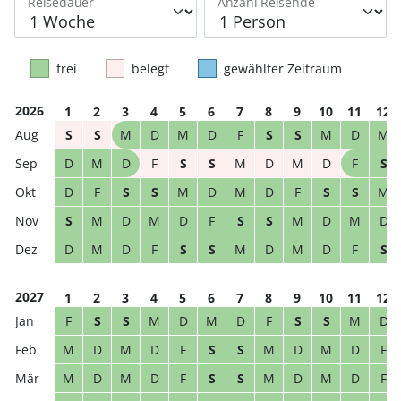
Reisedauer
Anzahl Reisende
frei
belegt
gewählter Zeitraum
2026
1
2
3
4
5
6
7
8
9
10
11
12
S
S
M
D
M
D
F
S
S
M
D
M
D
M
D
F
S
S
M
D
M
D
F
S
D
F
S
S
M
D
M
D
F
S
S
M
S
M
D
M
D
F
S
S
M
D
M
D
D
M
D
F
S
S
M
D
M
D
F
S
2027
1
2
3
4
5
6
7
8
9
10
11
12
F
S
S
M
D
M
D
F
S
S
M
D
M
D
M
D
F
S
S
M
D
M
D
F
M
D
M
D
F
S
S
M
D
M
D
F