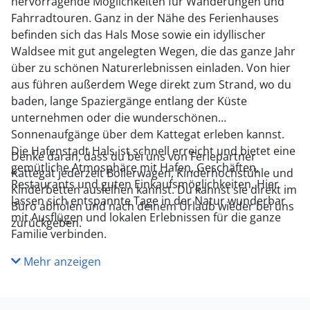
hervorragende Möglichkeiten für Wanderungen und
Fahrradtouren. Ganz in der Nähe des Ferienhauses
befinden sich das Hals Mose sowie ein idyllischer
Waldsee mit gut angelegten Wegen, die das ganze Jahr
über zu schönen Naturerlebnissen einladen. Von hier
aus führen außerdem Wege direkt zum Strand, wo du
baden, lange Spaziergänge entlang der Küste
unternehmen oder die wunderschönen
Sonnenaufgänge über dem Kattegat erleben kannst.
Die Hafenstadt Hals ist schnell erreicht und bietet eine
Denke daran, dass du bei uns von Feriepartner
gemütliche Atmosphäre mit Hafen, Geschäften,
Kattegat jederzeit Bollerwagen, Kinderhochstühle und
Restaurants und guten Einkaufsmöglichkeiten. Hier
Kinderbetten ausleihen kannst. Du kannst sie direkt im
lassen sich entspannte Tage in der Natur wunderbar
Büro abholen und nach deinem Urlaub wieder bei uns
mit Ausflügen und lokalen Erlebnissen für die ganze
zurückgeben.
Familie verbinden.
Mehr anzeigen