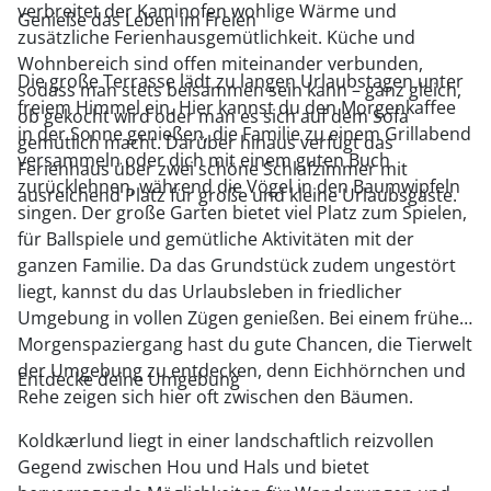
verbreitet der Kaminofen wohlige Wärme und
Genieße das Leben im Freien
zusätzliche Ferienhausgemütlichkeit. Küche und
Wohnbereich sind offen miteinander verbunden,
Die große Terrasse lädt zu langen Urlaubstagen unter
sodass man stets beisammen sein kann – ganz gleich,
freiem Himmel ein. Hier kannst du den Morgenkaffee
ob gekocht wird oder man es sich auf dem Sofa
in der Sonne genießen, die Familie zu einem Grillabend
gemütlich macht. Darüber hinaus verfügt das
versammeln oder dich mit einem guten Buch
Ferienhaus über zwei schöne Schlafzimmer mit
zurücklehnen, während die Vögel in den Baumwipfeln
ausreichend Platz für große und kleine Urlaubsgäste.
singen. Der große Garten bietet viel Platz zum Spielen,
für Ballspiele und gemütliche Aktivitäten mit der
ganzen Familie. Da das Grundstück zudem ungestört
liegt, kannst du das Urlaubsleben in friedlicher
Umgebung in vollen Zügen genießen. Bei einem frühen
Morgenspaziergang hast du gute Chancen, die Tierwelt
der Umgebung zu entdecken, denn Eichhörnchen und
Entdecke deine Umgebung
Rehe zeigen sich hier oft zwischen den Bäumen.
Koldkærlund liegt in einer landschaftlich reizvollen
Gegend zwischen Hou und Hals und bietet