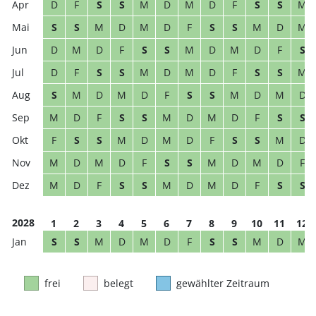
D
F
S
S
M
D
M
D
F
S
S
M
S
S
M
D
M
D
F
S
S
M
D
M
D
M
D
F
S
S
M
D
M
D
F
S
D
F
S
S
M
D
M
D
F
S
S
M
S
M
D
M
D
F
S
S
M
D
M
D
M
D
F
S
S
M
D
M
D
F
S
S
F
S
S
M
D
M
D
F
S
S
M
D
M
D
M
D
F
S
S
M
D
M
D
F
M
D
F
S
S
M
D
M
D
F
S
S
2028
1
2
3
4
5
6
7
8
9
10
11
12
S
S
M
D
M
D
F
S
S
M
D
M
frei
belegt
gewählter Zeitraum