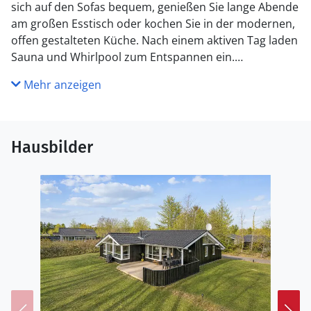
sich auf den Sofas bequem, genießen Sie lange Abende
am großen Esstisch oder kochen Sie in der modernen,
offen gestalteten Küche. Nach einem aktiven Tag laden
Sauna und Whirlpool zum Entspannen ein.
Mehr anzeigen
Auf der geschützten Terrasse lässt sich der Tag
wunderbar im Freien verbringen. Genießen Sie
Mahlzeiten unter freiem Himmel oder entspannen Sie
auf dem großen Grundstück mit viel Platz für Ruhe und
Hausbilder
Bewegung.
Bisnap Strand begeistert mit kinderfreundlichem
Sandstrand und schöner Küstenlandschaft.
Unternehmen Sie Ausflüge nach Hals mit kleinem
Hafen, Cafés und Geschäften oder erkunden Sie die
Natur rund um den Limfjord. Auch Aalborg mit
Altstadt, Museen und Restaurants ist gut erreichbar.