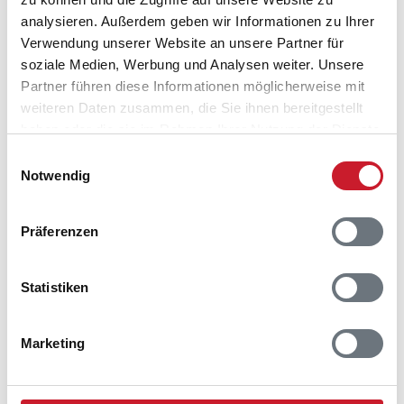
analysieren. Außerdem geben wir Informationen zu Ihrer
Verwendung unserer Website an unsere Partner für
soziale Medien, Werbung und Analysen weiter. Unsere
Partner führen diese Informationen möglicherweise mit
Belegungskalender
weiteren Daten zusammen, die Sie ihnen bereitgestellt
haben oder die sie im Rahmen Ihrer Nutzung der Dienste
gesammelt haben.
Reisedauer auswählen
Einwilligungsauswahl
Notwendig
Anzahl Reisende auswählen
Anreisetag im Belegungskalender anklicken
Sie bekommen Verfügbarkeit und Preis angezeigt
Präferenzen
Bitte beachten Sie, dass sich bei Änderungen des
Reisezeitraumes auch Änderungen bei der
Statistiken
Hausbeschreibung und/oder der Ausstattung ergeben
können.
Marketing
Reisedauer
Anzahl Reisende