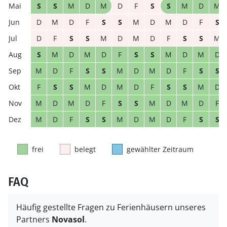
S
S
M
D
M
D
F
S
S
M
D
M
D
M
D
F
S
S
M
D
M
D
F
S
D
F
S
S
M
D
M
D
F
S
S
M
S
M
D
M
D
F
S
S
M
D
M
D
M
D
F
S
S
M
D
M
D
F
S
S
F
S
S
M
D
M
D
F
S
S
M
D
M
D
M
D
F
S
S
M
D
M
D
F
M
D
F
S
S
M
D
M
D
F
S
S
frei
belegt
gewählter Zeitraum
FAQ
Häufig gestellte Fragen zu Ferienhäusern unseres
Partners
Novasol
.