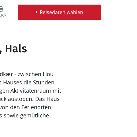
Reisedaten wählen
uck
, Hals
ldkær - zwischen Hou
es Hauses die Stunden
gen Aktivitätenraum mit
ück austoben. Das Haus
von den Ferienorten
ts sowie gemütliche