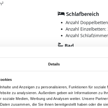
mit: Tischtennis. Dart. Tischfußball.
m²
Schlafbereich
Anzahl Doppelbetten
Anzahl Einzelbetten: 
Anzahl Schlafzimmer
Bad
Anzahl Badezimmer:
Anzahl Toiletten: 1
Details
Trockner
Waschmaschine
Cookies
Spieleangebot
nhalte und Anzeigen zu personalisieren, Funktionen für soziale
hen
Dart
Website zu analysieren. Außerdem geben wir Informationen zu I
ender
Tischfußball
r soziale Medien, Werbung und Analysen weiter. Unsere Partner
 Daten zusammen, die Sie ihnen bereitgestellt haben oder die s
Tischtennis