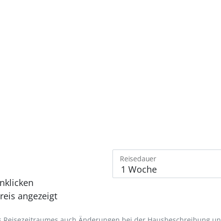
Reisedauer
nklicken
eis angezeigt
des Reisezeitraumes auch Änderungen bei der Hausbeschreibung u