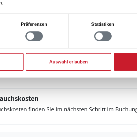
n.
Sonstiges
Präferenzen
Statistiken
Keine Vermietung a
ht
Kinderbett
Kinderhochstuhl
Wärmepumpe
Auswahl erlauben
Luft-Luft
Wintergarten
rauchskosten
uchskosten finden Sie im nächsten Schritt im Buchun