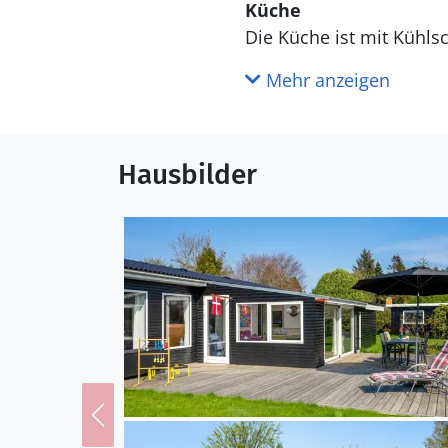
Küche
Die Küche ist mit Kühlschrank ausgestattet. Außerdem gibt es 4 Keramik-Kochfelder, Umluftofen,
Mikrowelle sowie Geschi
Mehr anzeigen
WC und Bad
Hausbilder
Draußen
Die Ferienunterkunft l
beträgt 1000 m. Die näch
Terrassenareal zur Verf
Wintergarten.Lagerfeuers
Einrichtung
Das Ferienhaus eignet s
wurde 1969 gebaut. 1993