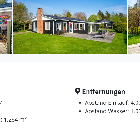
t mit Waschmaschine ausgestattet. Wäschetrockner. T
gibt außerdem einen Kaminofen. Für die jüngsten Ferie
den.
en sich auf 4 Schlafräume. 4 Schlafplätze in Doppelbett
en Schlafplätzen befinden sich im Gästehaus Ferner s
Entfernungen
 gibt es 3 Fernseher. 2 Chromecasts. DVD-Player. Min
7
Abstand Einkauf: 4.
wedische Fernsehsender. 1-3 norwegische Fernsehsen
Abstand Wasser: 1.0
 Es steht kabellose Internetverbindung zur Verfügun
: 1.264 m²
3