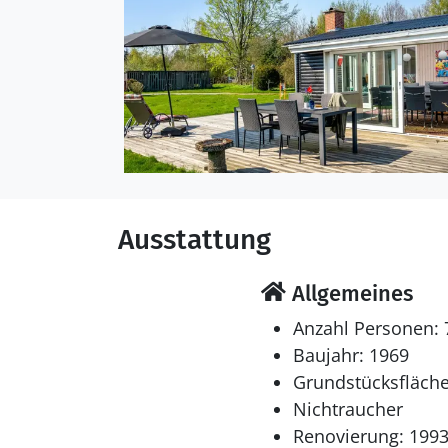
werden. Die Ferienunterkunft ist mit einer energiefreundlichen Luft-Luft-Wärmepumpe ausgestattet.
Die Ferienunterkunft is
60 Liter Nutzinhalt. Es 
Kinderhochstuhl vorhan
Schlafverhältnisse
Die Schlafplätze verteil
Einzelbetten. 2 von dies
Ausstattung
Verfügung.
Multimedien
Allgemeines
In der Ferienunterkunft
Anzahl Personen: 
Fernsehsender. 1-3 sch
Baujahr: 1969
deutsche Fernsehsender.
Grundstücksfläche
Nichtraucher
Hobbyraum
Renovierung: 199