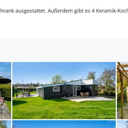
rrspüler.
Es gibt 1 Badezimmer mit Duschnische und 1 Toilette.
iegt auf einem 1264 m² großen Gartengrundstück. Die
ste Einkaufsmöglichkeit liegt 4000 m entfernt. Es ste
ügung. Außerdem gibt es überdachte Terrasse. Zutritt
telle. Es steht ein Grill zur Verfügung. Es steht eine
Schneidebrett zur Verfügung. Parkplatz auf dem Grundstück.
ich für 7 Personen. Die Ferienunterkunft hat eine W
 wurde die Ferienunterkunft renoviert. Haustiere dür