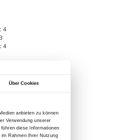
: 4
3
: 4
 1
Über Cookies
 Medien anbieten zu können
hrer Verwendung unserer
 führen diese Informationen
ie im Rahmen Ihrer Nutzung