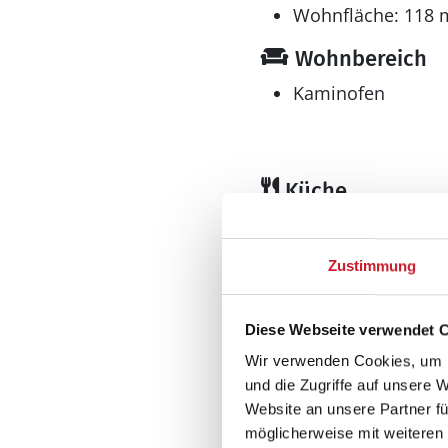
Hobbyraum 
Wohnfläche: 118 
Wohnbereich
Kaminofen
Küche
Gefrierschrank l
Geschirrspüler
Zustimmung
Kühlschrank
Mikrowelle
Diese Webseite verwendet 
Multimedia
Wir verwenden Cookies, um I
Deutsches Fernse
und die Zugriffe auf unsere 
> 3 deutsche Fernsehs
Website an unsere Partner fü
DVD-Player
möglicherweise mit weiteren