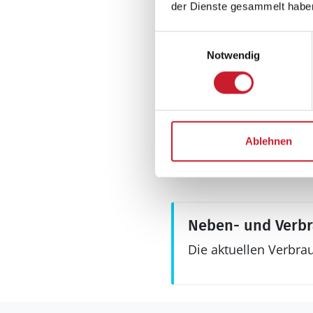
Internet
der Dienste gesammelt habe
drahtlos
Einwilligungsauswahl
Aussenbereich
Notwendig
Grill
Terrasse, überdac
Ablehnen
Neben- und Verb
Die aktuellen Verbra