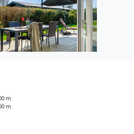
iefkühlmöglichkeit mit
ngäste ist 1
en. 3 Schlafplätze in
teht ein Kinderbett zur
destens 4 dänische
000 m
der. Mindestens 4
00 m
g.