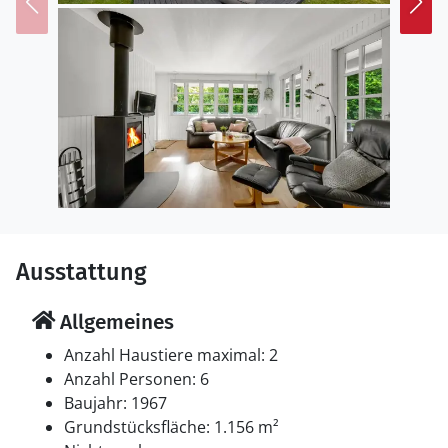
Grundstück.
Einrichtung
Das Ferienhaus eignet sich für 6 Personen. Die
Ferienunterkunft hat eine Wohnfläche von 93 m² und
wurde 1967 gebaut. 2001 wurde die Ferienunterkunft
renoviert. Es ist erlaubt 2 Haustiere mitzubringen. Die
Ferienunterkunft ist mit einer energiefreundlichen
Luft-Luft-Wärmepumpe ausgestattet. Die
Ferienunterkunft ist mit Waschmaschine ausgestattet.
Tiefkühlmöglichkeit mit 20 Liter Nutzinhalt. Es gibt
Ausstattung
außerdem einen Kaminofen.
Allgemeines
Schlafverhältnisse
Die Schlafplätze verteilen sich auf 3 Schlafräume. 6
Anzahl Haustiere maximal: 2
Schlafplätze in Doppelbetten.
Anzahl Personen: 6
Baujahr: 1967
Multimedien
Grundstücksfläche: 1.156 m²