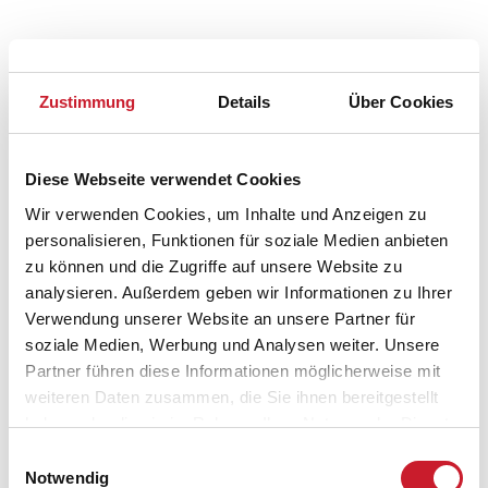
Zustimmung
Details
Über Cookies
Belegungskalender
Diese Webseite verwendet Cookies
Wir verwenden Cookies, um Inhalte und Anzeigen zu
Reisedauer auswählen
personalisieren, Funktionen für soziale Medien anbieten
Anzahl Reisende auswählen
zu können und die Zugriffe auf unsere Website zu
Anreisetag im Belegungskalender anklicken
analysieren. Außerdem geben wir Informationen zu Ihrer
Sie bekommen Verfügbarkeit und Preis angezeigt
Verwendung unserer Website an unsere Partner für
soziale Medien, Werbung und Analysen weiter. Unsere
Bitte beachten Sie, dass sich bei Änderungen des
Partner führen diese Informationen möglicherweise mit
Reisezeitraumes auch Änderungen bei der
weiteren Daten zusammen, die Sie ihnen bereitgestellt
Hausbeschreibung und/oder der Ausstattung ergeben
haben oder die sie im Rahmen Ihrer Nutzung der Dienste
können.
gesammelt haben.
Einwilligungsauswahl
Reisedauer
Anzahl Reisende
Notwendig