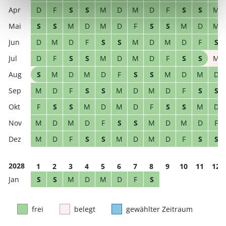
D
F
S
S
M
D
M
D
F
S
S
M
S
S
M
D
M
D
F
S
S
M
D
M
D
M
D
F
S
S
M
D
M
D
F
S
D
F
S
S
M
D
M
D
F
S
S
M
S
M
D
M
D
F
S
S
M
D
M
D
M
D
F
S
S
M
D
M
D
F
S
S
F
S
S
M
D
M
D
F
S
S
M
D
M
D
M
D
F
S
S
M
D
M
D
F
M
D
F
S
S
M
D
M
D
F
S
S
2028
1
2
3
4
5
6
7
8
9
10
11
12
S
S
M
D
M
D
F
S
frei
belegt
gewählter Zeitraum