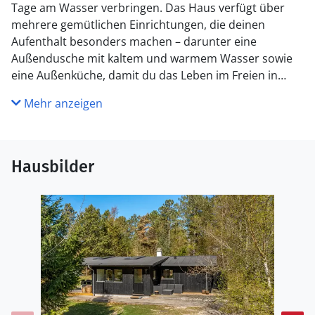
Tage am Wasser verbringen. Das Haus verfügt über
mehrere gemütlichen Einrichtungen, die deinen
Aufenthalt besonders machen – darunter eine
Außendusche mit kaltem und warmem Wasser sowie
eine Außenküche, damit du das Leben im Freien in
vollen Zügen genießen kannst. Für gemütliche Abende
Mehr anzeigen
stehen dir eine Windschutzhütte und ein Feuerkorb
zur Verfügung, wo du Stockbrot rösten, Marshmallows
grillen und den Sternenhimmel beobachten kannst.
Hinter dem Haus findest du einen idyllischen Waldweg,
Hausbilder
der dich direkt zum Strand führt – eine stimmungsvolle
Abkürzung für Urlaubsfreude und Entspannung.
Küche
Die Küche ist mit Kühlschrank ausgestattet. Außerdem
gibt es 4 Induktions-Kochzonen, Umluftofen sowie
Geschirrspüler.
WC und Bad