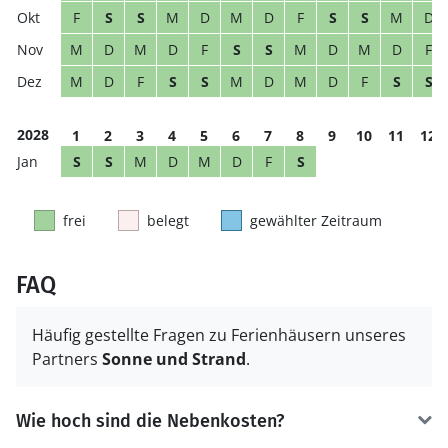
F
S
S
M
D
M
D
F
S
S
M
D
M
D
M
D
F
S
S
M
D
M
D
F
M
D
F
S
S
M
D
M
D
F
S
S
2028
1
2
3
4
5
6
7
8
9
10
11
12
S
S
M
D
M
D
F
S
frei
belegt
gewählter Zeitraum
FAQ
Häufig gestellte Fragen zu Ferienhäusern unseres
Partners
Sonne und Strand
.
Wie hoch sind die Nebenkosten?