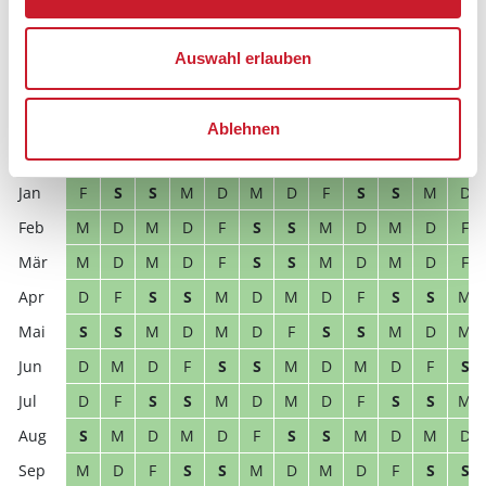
D
M
D
F
S
S
M
D
M
D
F
S
D
F
S
S
M
D
M
D
F
S
S
M
Auswahl erlauben
S
M
D
M
D
F
S
S
M
D
M
D
D
M
D
F
S
S
M
D
M
D
F
S
Ablehnen
2027
1
2
3
4
5
6
7
8
9
10
11
12
F
S
S
M
D
M
D
F
S
S
M
D
M
D
M
D
F
S
S
M
D
M
D
F
M
D
M
D
F
S
S
M
D
M
D
F
D
F
S
S
M
D
M
D
F
S
S
M
S
S
M
D
M
D
F
S
S
M
D
M
D
M
D
F
S
S
M
D
M
D
F
S
D
F
S
S
M
D
M
D
F
S
S
M
S
M
D
M
D
F
S
S
M
D
M
D
M
D
F
S
S
M
D
M
D
F
S
S