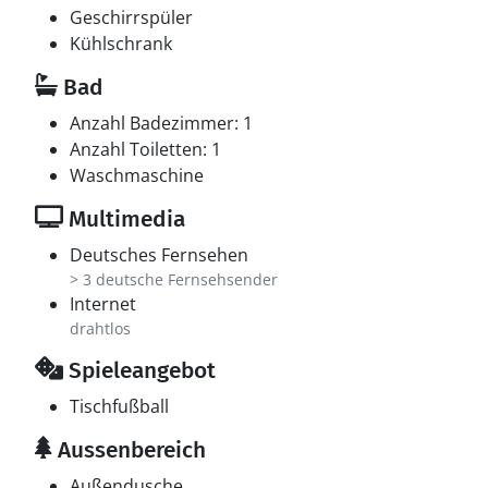
4 schwedische Fernsehsender. Mindestens 4
Geschirrspüler
norwegische Fernsehsender. Mindestens 4 deutsche
Kühlschrank
Fernsehsender. Mindestens 4 englische
Bad
Fernsehsender. Es steht kabellose Internetverbindung
zur Verfügung.
Anzahl Badezimmer: 1
Anzahl Toiletten: 1
Hobbyraum
Waschmaschine
Tischfußball.
Multimedia
Deutsches Fernsehen
> 3 deutsche Fernsehsender
Internet
drahtlos
Spieleangebot
Tischfußball
Aussenbereich
Außendusche