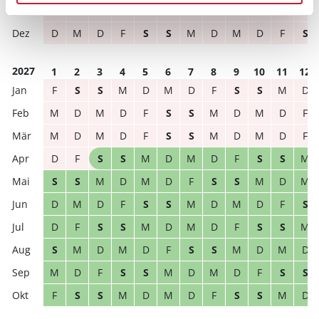
S
M
D
M
D
F
S
S
M
D
M
D
D
M
D
F
S
S
M
D
M
D
F
S
2027
1
2
3
4
5
6
7
8
9
10
11
12
F
S
S
M
D
M
D
F
S
S
M
D
M
D
M
D
F
S
S
M
D
M
D
F
M
D
M
D
F
S
S
M
D
M
D
F
D
F
S
S
M
D
M
D
F
S
S
M
S
S
M
D
M
D
F
S
S
M
D
M
D
M
D
F
S
S
M
D
M
D
F
S
D
F
S
S
M
D
M
D
F
S
S
M
S
M
D
M
D
F
S
S
M
D
M
D
M
D
F
S
S
M
D
M
D
F
S
S
F
S
S
M
D
M
D
F
S
S
M
D