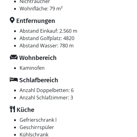
Nutzinhalt. Es gibt außerdem einen Kaminofen.
Nichtraucher
Wohnfläche: 79 m²
Schlafverhältnisse
Entfernungen
Die Schlafplätze verteilen sich auf 3 Schlafräume. 6
Schlafplätze in Doppelbetten.
Abstand Einkauf: 2.560 m
Abstand Golfplatz: 4820
Multimedien
Abstand Wasser: 780 m
In der Ferienunterkunft gibt es einen Fernseher.
Wohnbereich
Mindestens 4 dänische Fernsehsender. Mindestens 4
schwedische Fernsehsender. Mindestens 4
Kaminofen
norwegische Fernsehsender. Mindestens 4 deutsche
Schlafbereich
Fernsehsender. Mindestens 4 englische
Fernsehsender. Es steht kabellose Internetverbindung
Anzahl Doppelbetten: 6
zur Verfügung.
Anzahl Schlafzimmer: 3
Küche
Whirlpool
Entspannen Sie sich im Innen-Durchlauf-Whirlpool für
Gefrierschrank l
1 Person.
Geschirrspüler
Kühlschrank