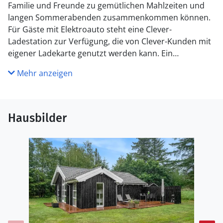
Familie und Freunde zu gemütlichen Mahlzeiten und
langen Sommerabenden zusammenkommen können.
Für Gäste mit Elektroauto steht eine Clever-
Ladestation zur Verfügung, die von Clever-Kunden mit
eigener Ladekarte genutzt werden kann. Ein
komfortables Ferienhaus mit modernen Einrichtungen
Mehr anzeigen
und idealen Voraussetzungen für einen erholsamen
Urlaub.
Küche
Hausbilder
Die Küche ist mit Kühlschrank ausgestattet. Außerdem
gibt es 4 Keramik-Kochfelder, Umluftofen, Mikrowelle
sowie Geschirrspüler.
WC und Bad
Es gibt 1 Badezimmer mit Duschnische und 1 Toilette..
Fußbodenheizung in 1 Badezimmer.
Draußen