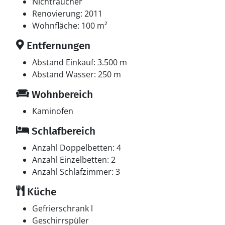
Kinderhochstuhl vorhanden.
Nichtraucher
Renovierung: 2011
Schlafverhältnisse
Wohnfläche: 100 m²
Die Schlafplätze verteilen sich auf 3 Schlafräume. 4
Entfernungen
Schlafplätze in Doppelbetten. 2 Schlafplätze in
Einzelbetten.
Abstand Einkauf: 3.500 m
Abstand Wasser: 250 m
Multimedien
Wohnbereich
In der Ferienunterkunft gibt es einen Fernseher. DVD-
Player. CD-Player. 1-3 dänische Fernsehsender.
Kaminofen
Mindestens 4 deutsche Fernsehsender. Es steht
Schlafbereich
kabellose Internetverbindung zur Verfügung.
Anzahl Doppelbetten: 4
Anzahl Einzelbetten: 2
Anzahl Schlafzimmer: 3
Küche
Gefrierschrank l
Geschirrspüler