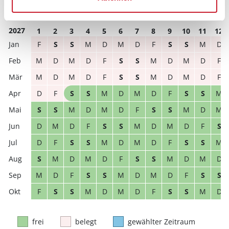
D
M
D
F
S
S
M
D
M
D
F
S
2027
1
2
3
4
5
6
7
8
9
10
11
12
F
S
S
M
D
M
D
F
S
S
M
D
M
D
M
D
F
S
S
M
D
M
D
F
M
D
M
D
F
S
S
M
D
M
D
F
D
F
S
S
M
D
M
D
F
S
S
M
S
S
M
D
M
D
F
S
S
M
D
M
D
M
D
F
S
S
M
D
M
D
F
S
D
F
S
S
M
D
M
D
F
S
S
M
S
M
D
M
D
F
S
S
M
D
M
D
M
D
F
S
S
M
D
M
D
F
S
S
F
S
S
M
D
M
D
F
S
S
M
D
frei
belegt
gewählter Zeitraum