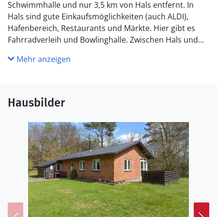
Schwimmhalle und nur 3,5 km von Hals entfernt. In
Hals sind gute Einkaufsmöglichkeiten (auch ALDI),
Hafenbereich, Restaurants und Märkte. Hier gibt es
Fahrradverleih und Bowlinghalle. Zwischen Hals und
Hou gibt es auch einen Angelsee. Schöne Plantagen,
Mehr anzeigen
Waldgebiete und Golfplatz in der Nähe. Das
Ferienhaus liegt ca. 30 km von Aalborg entfernt.
Küche
Hausbilder
Die Küche ist mit Kühlschrank ausgestattet. Außerdem
gibt es 4 Keramik-Kochfelder, Umluftofen, Mikrowelle
sowie Geschirrspüler.
WC und Bad
Es gibt 1 Badezimmer mit Duschnische und 2 Toiletten,
davon 1 Gästetoilette. Fußbodenheizung in 1
Badezimmer. Fußbodenheizung in der Gästetoilette.
Draußen