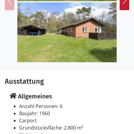
Die Ferienunterkunft liegt auf einem 2800 m² großen
Naturgrundstück. Die Entfernung zum Meer beträgt
250 m. Die nächste Einkaufsmöglichkeit liegt 3500 m
entfernt. Es steht ein 40 m² Terrassenareal zur
Verfügung. Geräteraum. Es steht ein Grill zur
Verfügung. Es steht ein Carport zur Verfügung.
Parkplatz auf dem Grundstück.
Einrichtung
Das Ferienhaus eignet sich für 6 Personen. Die
Ferienunterkunft hat eine Wohnfläche von 100 m² und
Ausstattung
wurde 1960 gebaut. 2011 wurde die Ferienunterkunft
teilweise renoviert. Haustiere dürfen nicht mitgebracht
Allgemeines
werden. Die Ferienunterkunft ist mit energiesparender
Wärmepumpe ausgestattet. Die Ferienunterkunft ist
Anzahl Personen: 6
mit Waschmaschine ausgestattet. Tiefkühlmöglichkeit
Baujahr: 1960
mit 10 Liter Nutzinhalt. Es gibt außerdem einen
Carport
Kaminofen. Für die jüngsten Feriengäste ist 1
Grundstücksfläche: 2.800 m²