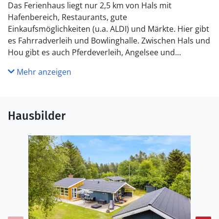
Das Ferienhaus liegt nur 2,5 km von Hals mit
Hafenbereich, Restaurants, gute
Einkaufsmöglichkeiten (u.a. ALDI) und Märkte. Hier gibt
es Fahrradverleih und Bowlinghalle. Zwischen Hals und
Hou gibt es auch Pferdeverleih, Angelsee und
Schwimmhalle. Das Ferienhaus liegt ca. 30 km von
Mehr anzeigen
Aalborg entfernt. Der Sandbadestrand ist sehr
kinderfreundlich und mild. Schöne Plantagen,
Waldgebiete und Golfplatz in der Nähe.
Hausbilder
Küche
Die Küche ist mit Kühlschrank ausgestattet. Außerdem
gibt es 4 elektrische Kochplatten, Backofen, Mikrowelle
sowie Geschirrspüler.
WC und Bad
Es gibt 1 Badezimmer mit Duschnische und 1 Toilette..
Fußbodenheizung in 1 Badezimmer.