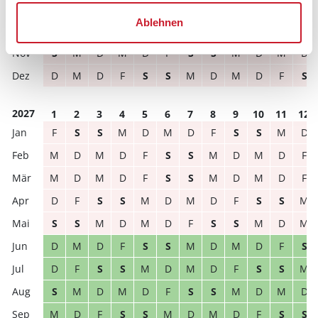
D
M
D
F
S
S
M
D
M
D
F
S
Ablehnen
D
F
S
S
M
D
M
D
F
S
S
M
S
M
D
M
D
F
S
S
M
D
M
D
D
M
D
F
S
S
M
D
M
D
F
S
2027
1
2
3
4
5
6
7
8
9
10
11
12
F
S
S
M
D
M
D
F
S
S
M
D
M
D
M
D
F
S
S
M
D
M
D
F
M
D
M
D
F
S
S
M
D
M
D
F
D
F
S
S
M
D
M
D
F
S
S
M
S
S
M
D
M
D
F
S
S
M
D
M
D
M
D
F
S
S
M
D
M
D
F
S
D
F
S
S
M
D
M
D
F
S
S
M
S
M
D
M
D
F
S
S
M
D
M
D
M
D
F
S
S
M
D
M
D
F
S
S