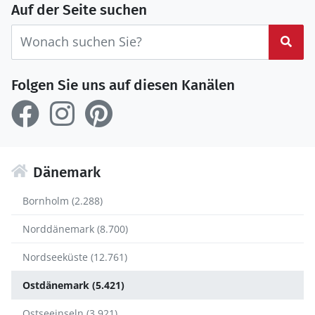
Auf der Seite suchen
Suc
Folgen Sie uns auf diesen Kanälen
Dänemark
Bornholm (2.288)
Norddänemark (8.700)
Nordseeküste (12.761)
Ostdänemark (5.421)
Ostseeinseln (3.921)