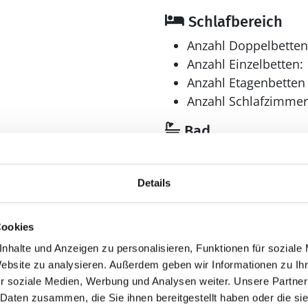
Schlafbereich
Anzahl Doppelbetten
Anzahl Einzelbetten: 
Anzahl Etagenbetten 
Anzahl Schlafzimmer
Bad
Anzahl Badezimmer:
Anzahl Toiletten: 2
Details
Trockner
Waschmaschine
Cookies
Multimedia
nhalte und Anzeigen zu personalisieren, Funktionen für soziale
CD-Player
Website zu analysieren. Außerdem geben wir Informationen zu I
Deutsches Fernsehe
r soziale Medien, Werbung und Analysen weiter. Unsere Partner
 Daten zusammen, die Sie ihnen bereitgestellt haben oder die s
> 3 deutsche Fernsehsen