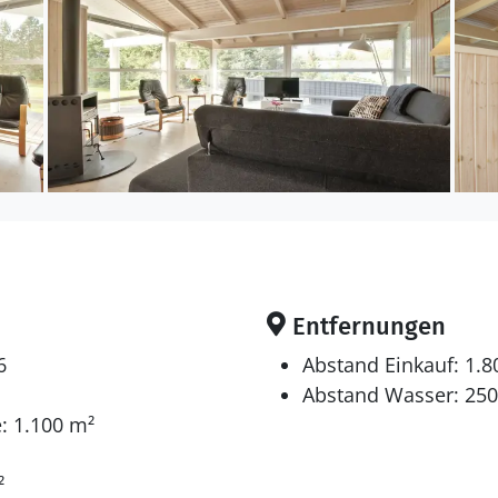
en nicht mitgebracht werden. Die Ferienunterkunft ist mit
pumpe ausgestattet. Die Ferienunterkunft ist mit 
ckner. Tiefkühlmöglichkeit mit 60 Liter Nutzinhalt. E
sten Feriengäste ist 1 Kinderhochstuhl vorhanden.
en sich auf 3 Schlafräume. 4 Schlafplätze in Doppelbett
afplätze in einem Etagenbett. Ferner steht ein Kinder
 gibt es einen Fernseher.1 Chromecast. CD-Player. 1-3
Entfernungen
ns 4 deutsche Fernsehsender. Es steht kabellose In
6
Abstand Einkauf: 1.
Abstand Wasser: 25
: 1.100 m²
Innen-Durchlauf-Whirlpool für 2 Personen.
²