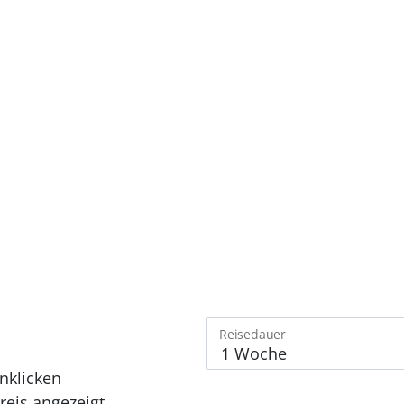
Reisedauer
nklicken
eis angezeigt