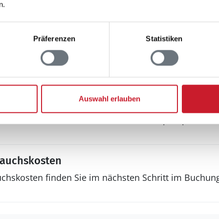
Internet
n.
drahtlos
Sonstiges
Präferenzen
Statistiken
Fußbodenheizung
Keine Vermietung a
ht m²
Kinderbett
Kinderhochstuhl
Auswahl erlauben
Ladestation für Elek
Wärmepumpe
rauchskosten
uchskosten finden Sie im nächsten Schritt im Buchun