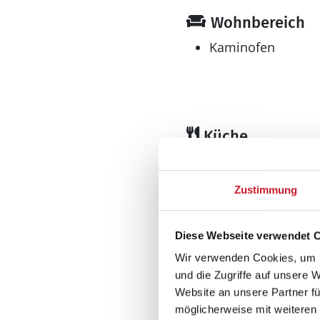
Wohnbereich
Kaminofen
Küche
Gefrierschrank l
Geschirrspüler
Zustimmung
Kühlschrank
Mikrowelle
Diese Webseite verwendet 
Wellness
Wir verwenden Cookies, um I
Sauna
und die Zugriffe auf unsere 
Website an unsere Partner fü
möglicherweise mit weiteren