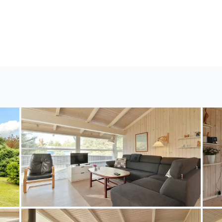
rrspüler.
Fußbodenheizung in 2 Badezimmern. Es
rfügung in der Sie sich so richtig entspannen können.
egt auf einem 1100 m² großen Naturgrundstück. Die 
ste Einkaufsmöglichkeit liegt 1800 m entfernt. Außer
aukel. Es steht ein Grill zur Verfügung. Es ist ein Lad
ich für 6 Personen. Die Ferienunterkunft hat eine W