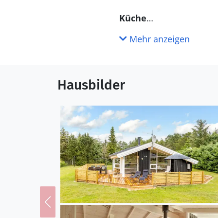
Küche
Die Küche ist mit Kühlschrank ausgestattet. Außerdem gibt es 4 elektrische Kochplatten, Umluftofen,
Mehr anzeigen
Mikrowelle sowie Geschi
WC und Bad
Hausbilder
Es gibt 2 Badezimmer mit Duschnische und 2 Toiletten. 
steht eine Sauna zur Ve
Draußen
Die Ferienunterkunft li
beträgt 250 m. Die näch
überdachte Terrasse. Sch
Elektroautos installiert.
Einrichtung
Das Ferienhaus eignet s