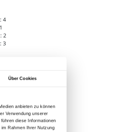
: 4
1
: 2
: 3
 2
Über Cookies
 Medien anbieten zu können
hrer Verwendung unserer
n
 führen diese Informationen
ie im Rahmen Ihrer Nutzung
der