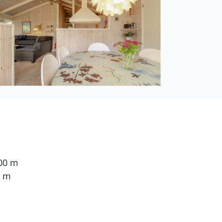
Waschmaschine
s gibt außerdem einen
en.1 Schlafplatz in
bett zur Verfügung.
 dänische
ternetverbindung zur
800 m
0 m