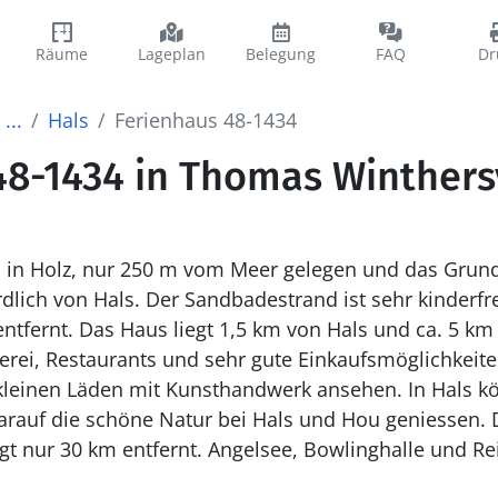
Räume
Lageplan
Belegung
FAQ
Dr
...
Hals
Ferienhaus 48-1434
48-1434 in Thomas Winthersv
 in Holz, nur 250 m vom Meer gelegen und das Grun
dlich von Hals. Der Sandbadestrand ist sehr kinderfre
5 km von Hou entfernt. In
kerei, Restaurants und sehr gute Einkaufsmöglichkei
 kleinen Läden mit Kunsthandwerk ansehen. In Hals k
rauf die schöne Natur bei Hals und Hou geniessen. D
gt nur 30 km entfernt. Angelsee, Bowlinghalle und Re
.