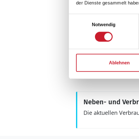
der Dienste gesammelt habe
Einwilligungsauswahl
Aussenbereich
Notwendig
Grill
Schaukel
Terrasse, überdac
Ablehnen
Neben- und Verb
Die aktuellen Verbra