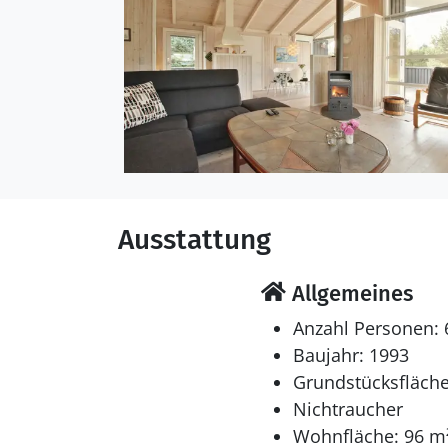
wurde 1993 gebaut. Haustiere dürf
energiesparender Wärme
ausgestattet. Wäschetro
Kaminofen. Für die jüng
Schlafverhältnisse
Die Schlafplätze verteil
einem Einzelbett. 2 Schl
Ausstattung
Multimedien
In der Ferienunterkunft
Allgemeines
Fernsehsender. Mindeste
Anzahl Personen: 
Verfügung.
Baujahr: 1993
Grundstücksfläche
Whirlpool
Nichtraucher
Entspannen Sie sich im 
Wohnfläche: 96 m