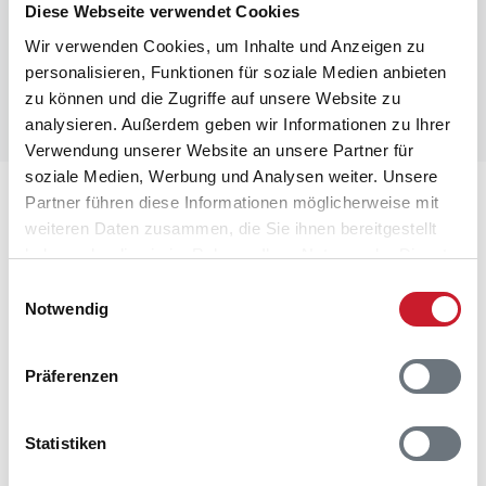
Diese Webseite verwendet Cookies
Wir verwenden Cookies, um Inhalte und Anzeigen zu
personalisieren, Funktionen für soziale Medien anbieten
zu können und die Zugriffe auf unsere Website zu
analysieren. Außerdem geben wir Informationen zu Ihrer
Verwendung unserer Website an unsere Partner für
soziale Medien, Werbung und Analysen weiter. Unsere
Lageplan
Partner führen diese Informationen möglicherweise mit
weiteren Daten zusammen, die Sie ihnen bereitgestellt
haben oder die sie im Rahmen Ihrer Nutzung der Dienste
Adresse
gesammelt haben.
Ferienwohnung 43703
Einwilligungsauswahl
Portlandsvej 67
Notwendig
Hals/Koldkær
9370 Hals
Präferenzen
Statistiken