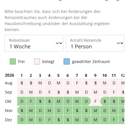
Bitte beachten Sie, dass sich bei Änderungen des
Reisezeitraumes auch Änderungen bei der
Hausbeschreibung und/oder der Ausstattung ergeben
können.
Reisedauer
Anzahl Reisende
frei
belegt
gewählter Zeitraum
2026
1
2
3
4
5
6
7
8
9
10
11
12
S
S
M
D
M
D
F
S
S
M
D
M
D
M
D
F
S
S
M
D
M
D
F
S
D
F
S
S
M
D
M
D
F
S
S
M
S
M
D
M
D
F
S
S
M
D
M
D
D
M
D
F
S
S
M
D
M
D
F
S