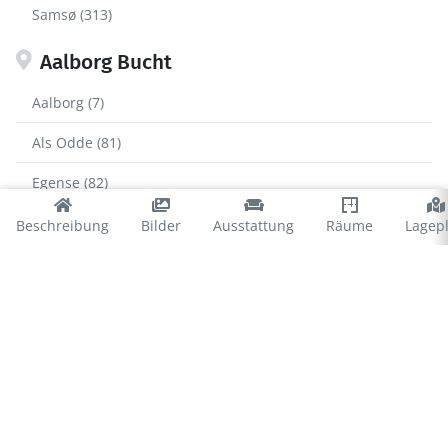
Samsø (313)
Aalborg Bucht
Aalborg (7)
Als Odde (81)
Egense (82)
Hals (251)
Beschreibung
Bilder
Ausstattung
Räume
Lagep
Helberskov (150)
Hou (320)
Mariager Fjord (32)
Oster Hurup (395)
Randers Fjord (31)