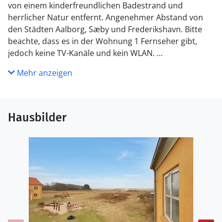
von einem kinderfreundlichen Badestrand und
herrlicher Natur entfernt. Angenehmer Abstand von
den Städten Aalborg, Sæby und Frederikshavn. Bitte
beachte, dass es in der Wohnung 1 Fernseher gibt,
jedoch keine TV-Kanäle und kein WLAN.
Mehr anzeigen
Küche
Die Küche ist mit Kühlschrank ausgestattet. Außerdem
gibt es 4 elektrische Kochplatten, Backofen.
Hausbilder
WC und Bad
Es gibt 1 Badezimmer mit Duschnische und 1 Toilette..
Fußbodenheizung in 1 Badezimmer.
Draußen
. Die Entfernung zum Meer beträgt 100 m. Die nächste
Einkaufsmöglichkeit liegt 3700 m entfernt.Balkon im
Obergeschoss. Parkplatz auf dem Grundstück.