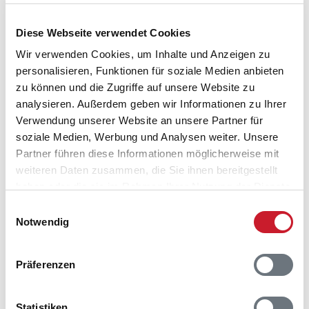
Reisezeitraumes auch Änderungen bei der
Hausbeschreibung und/oder der Ausstattung ergeben
Diese Webseite verwendet Cookies
können.
Wir verwenden Cookies, um Inhalte und Anzeigen zu
Reisedauer
Anzahl Reisende
personalisieren, Funktionen für soziale Medien anbieten
zu können und die Zugriffe auf unsere Website zu
analysieren. Außerdem geben wir Informationen zu Ihrer
frei
belegt
gewählter Zeitraum
Verwendung unserer Website an unsere Partner für
soziale Medien, Werbung und Analysen weiter. Unsere
2026
1
2
3
4
5
6
7
8
9
10
11
12
Partner führen diese Informationen möglicherweise mit
M
D
F
S
S
M
D
M
D
F
S
S
weiteren Daten zusammen, die Sie ihnen bereitgestellt
S
S
M
D
M
D
F
S
S
M
D
M
haben oder die sie im Rahmen Ihrer Nutzung der Dienste
gesammelt haben.
D
M
D
F
S
S
M
D
M
D
F
S
Einwilligungsauswahl
Notwendig
D
F
S
S
M
D
M
D
F
S
S
M
S
M
D
M
D
F
S
S
M
D
M
D
Präferenzen
D
M
D
F
S
S
M
D
M
D
F
S
Statistiken