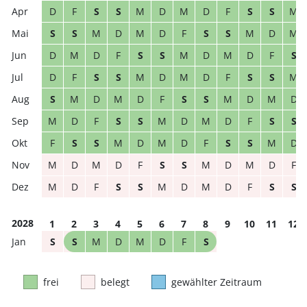
D
F
S
S
M
D
M
D
F
S
S
M
S
S
M
D
M
D
F
S
S
M
D
M
D
M
D
F
S
S
M
D
M
D
F
S
D
F
S
S
M
D
M
D
F
S
S
M
S
M
D
M
D
F
S
S
M
D
M
D
M
D
F
S
S
M
D
M
D
F
S
S
F
S
S
M
D
M
D
F
S
S
M
D
M
D
M
D
F
S
S
M
D
M
D
F
M
D
F
S
S
M
D
M
D
F
S
S
2028
1
2
3
4
5
6
7
8
9
10
11
12
S
S
M
D
M
D
F
S
frei
belegt
gewählter Zeitraum