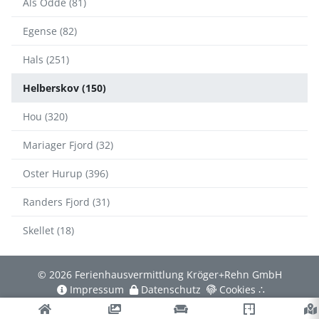
Als Odde (81)
Egense (82)
Hals (251)
Helberskov (150)
Hou (320)
Mariager Fjord (32)
Oster Hurup (396)
Randers Fjord (31)
Skellet (18)
© 2026 Ferienhausvermittlung Kröger+Rehn GmbH
Impressum
Datenschutz
Cookies
∴