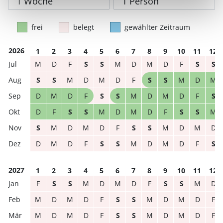
frei
belegt
gewählter Zeitraum
2026
1
2
3
4
5
6
7
8
9
10
11
12
M
D
F
S
S
M
D
M
D
F
S
S
S
S
M
D
M
D
F
S
S
M
D
M
D
M
D
F
S
S
M
D
M
D
F
S
D
F
S
S
M
D
M
D
F
S
S
M
S
M
D
M
D
F
S
S
M
D
M
D
D
M
D
F
S
S
M
D
M
D
F
S
2027
1
2
3
4
5
6
7
8
9
10
11
12
F
S
S
M
D
M
D
F
S
S
M
D
M
D
M
D
F
S
S
M
D
M
D
F
M
D
M
D
F
S
S
M
D
M
D
F