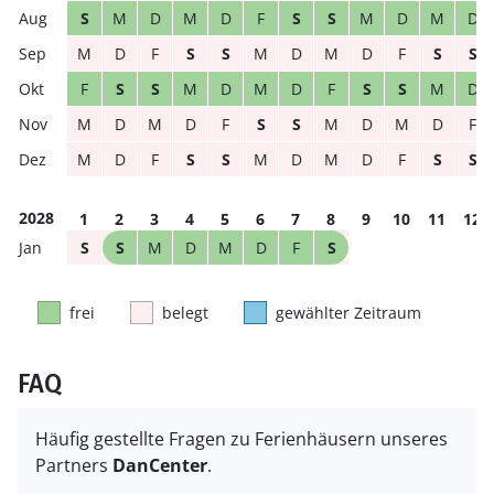
S
M
D
M
D
F
S
S
M
D
M
D
M
D
F
S
S
M
D
M
D
F
S
S
F
S
S
M
D
M
D
F
S
S
M
D
M
D
M
D
F
S
S
M
D
M
D
F
M
D
F
S
S
M
D
M
D
F
S
S
2028
1
2
3
4
5
6
7
8
9
10
11
12
S
S
M
D
M
D
F
S
frei
belegt
gewählter Zeitraum
FAQ
Häufig gestellte Fragen zu Ferienhäusern unseres
Partners
DanCenter
.