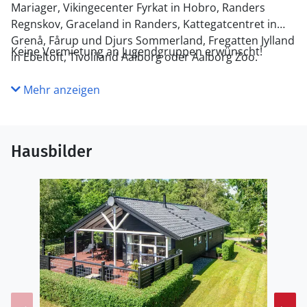
Mariager, Vikingecenter Fyrkat in Hobro, Randers
Regnskov, Graceland in Randers, Kattegatcentret in
Grenå, Fårup und Djurs Sommerland, Fregatten Jylland
Keine Vermietung an Jugendgruppen erwünscht!
in Ebeltoft, Tivoliland Aalborg oder Aalborg Zoo.
Mehr anzeigen
Hausbilder