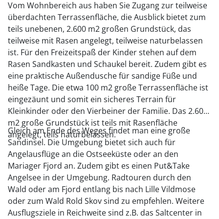
Vom Wohnbereich aus haben Sie Zugang zur teilweise
überdachten Terrassenfläche, die Ausblick bietet zum
teils unebenen, 2.600 m2 großen Grundstück, das
teilweise mit Rasen angelegt, teilweise naturbelassen
ist. Für den Freizeitspaß der Kinder stehen auf dem
Rasen Sandkasten und Schaukel bereit. Zudem gibt es
eine praktische Außendusche für sandige Füße und
heiße Tage. Die etwa 100 m2 große Terrassenfläche ist
eingezäunt und somit ein sicheres Terrain für
Kleinkinder oder den Vierbeiner der Familie. Das 2.600
m2 große Grundstück ist teils mit Rasenfläche
Gleich am Ende des Weges findet man eine große
angelegt, teils naturbelassen.
Sandinsel. Die Umgebung bietet sich auch für
Angelausflüge an die Ostseeküste oder an den
Mariager Fjord an. Zudem gibt es einen Put&Take
Angelsee in der Umgebung. Radtouren durch den
Wald oder am Fjord entlang bis nach Lille Vildmose
oder zum Wald Rold Skov sind zu empfehlen. Weitere
Ausflugsziele in Reichweite sind z.B. das Saltcenter in