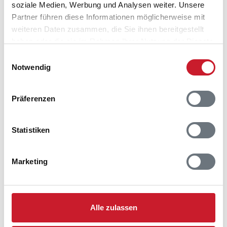
Ferienhaus 38362
soziale Medien, Werbung und Analysen weiter. Unsere
Strandvænget 6
Partner führen diese Informationen möglicherweise mit
Als Odde
weiteren Daten zusammen, die Sie ihnen bereitgestellt
9560 Hadsund
haben oder die sie im Rahmen Ihrer Nutzung der Dienste
gesammelt haben.
Einwilligungsauswahl
Notwendig
Präferenzen
Statistiken
Marketing
Alle zulassen