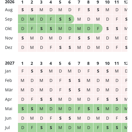
2026
1
2
3
4
5
6
7
8
9
10
11
12
S
S
M
D
M
D
F
S
S
M
D
M
D
M
D
F
S
S
M
D
M
D
F
S
D
F
S
S
M
D
M
D
F
S
S
M
S
M
D
M
D
F
S
S
M
D
M
D
D
M
D
F
S
S
M
D
M
D
F
S
2027
1
2
3
4
5
6
7
8
9
10
11
12
F
S
S
M
D
M
D
F
S
S
M
D
M
D
M
D
F
S
S
M
D
M
D
F
M
D
M
D
F
S
S
M
D
M
D
F
D
F
S
S
M
D
M
D
F
S
S
M
S
S
M
D
M
D
F
S
S
M
D
M
D
M
D
F
S
S
M
D
M
D
F
S
D
F
S
S
M
D
M
D
F
S
S
M