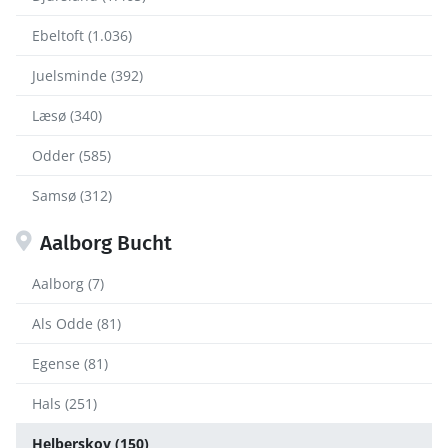
Ebeltoft (1.036)
Juelsminde (392)
Læsø (340)
Odder (585)
Samsø (312)
Aalborg Bucht
Aalborg (7)
Als Odde (81)
Egense (81)
Hals (251)
Helberskov (150)